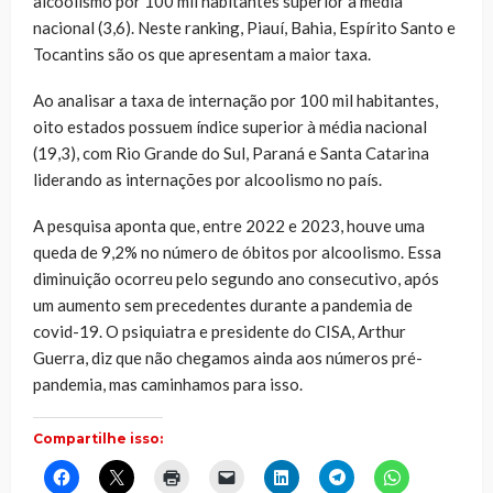
alcoolismo por 100 mil habitantes superior à média
nacional (3,6). Neste ranking, Piauí, Bahia, Espírito Santo e
Tocantins são os que apresentam a maior taxa.
Ao analisar a taxa de internação por 100 mil habitantes,
oito estados possuem índice superior à média nacional
(19,3), com Rio Grande do Sul, Paraná e Santa Catarina
liderando as internações por alcoolismo no país.
A pesquisa aponta que, entre 2022 e 2023, houve uma
queda de 9,2% no número de óbitos por alcoolismo. Essa
diminuição ocorreu pelo segundo ano consecutivo, após
um aumento sem precedentes durante a pandemia de
covid-19. O psiquiatra e presidente do CISA, Arthur
Guerra, diz que não chegamos ainda aos números pré-
pandemia, mas caminhamos para isso.
Compartilhe isso:
Clique
Clique
Clique
Clique
Clique
Clique
Clique
para
para
para
para
para
para
para