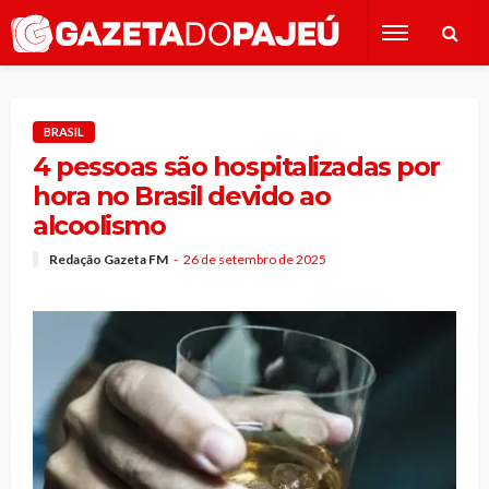
BRASIL
4 pessoas são hospitalizadas por
hora no Brasil devido ao
alcoolismo
Redação Gazeta FM
26 de setembro de 2025