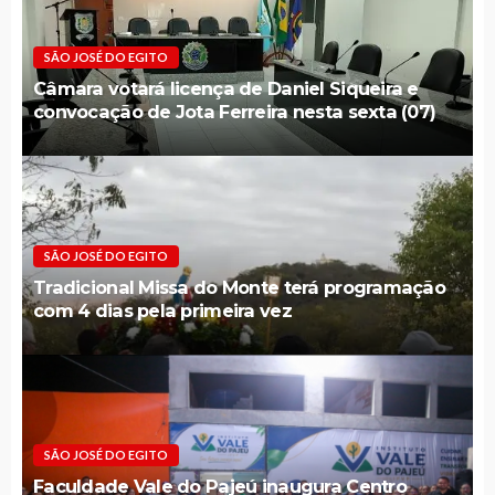
SÃO JOSÉ DO EGITO
Câmara votará licença de Daniel Siqueira e
convocação de Jota Ferreira nesta sexta (07)
SÃO JOSÉ DO EGITO
Tradicional Missa do Monte terá programação
com 4 dias pela primeira vez
SÃO JOSÉ DO EGITO
Faculdade Vale do Pajeú inaugura Centro