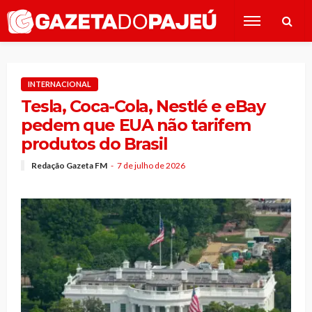
INTERNACIONAL
Tesla, Coca-Cola, Nestlé e eBay
pedem que EUA não tarifem
produtos do Brasil
Redação Gazeta FM
7 de julho de 2026