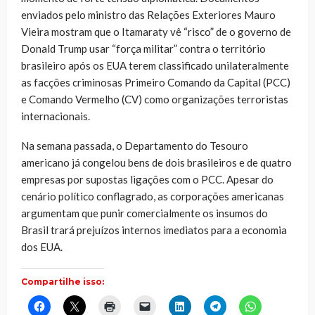
enviados pelo ministro das Relações Exteriores Mauro
Vieira mostram que o Itamaraty vê “risco” de o governo de
Donald Trump usar “força militar” contra o território
brasileiro após os EUA terem classificado unilateralmente
as facções criminosas Primeiro Comando da Capital (PCC)
e Comando Vermelho (CV) como organizações terroristas
internacionais.
Na semana passada, o Departamento do Tesouro
americano já congelou bens de dois brasileiros e de quatro
empresas por supostas ligações com o PCC. Apesar do
cenário político conflagrado, as corporações americanas
argumentam que punir comercialmente os insumos do
Brasil trará prejuízos internos imediatos para a economia
dos EUA.
Compartilhe isso:
Clique
Clique
Clique
Clique
Clique
Clique
Clique
para
para
para
para
para
para
para