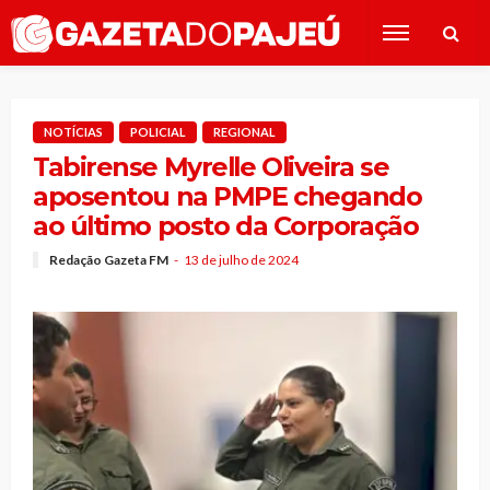
NOTÍCIAS
POLICIAL
REGIONAL
Tabirense Myrelle Oliveira se
aposentou na PMPE chegando
ao último posto da Corporação
Redação Gazeta FM
13 de julho de 2024