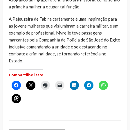
a primeira mulher a ocupar tal função.
A Pajeuzeira de Tabira certamente é uma inspiração para
as jovens mulheres que vislumbram a carreira militar, e um
exemplo de profissional. Myrelle teve passagens
marcantes pela Companhia de Policia de São José do Egito,
inclusive comandando a unidade e se destacando no
combate a criminalidade, se tornando referência no
Estado.
Compartilhe isso:
Clique
Clique
Clique
Clique
Clique
Clique
Clique
para
para
para
para
para
para
para
compartilhar
compartilhar
imprimir(abre
enviar
compartilhar
compartilhar
compartilhar
no
no
em
um
no
no
no
Clique
Facebook(abre
X(abre
nova
link
LinkedIn(abre
Telegram(abre
WhatsApp(ab
para
em
em
janela)
por
em
em
em
compartilhar
nova
nova
e-
nova
nova
nova
no
janela)
janela)
mail
janela)
janela)
janela)
Threads(abre
para
em
um
nova
amigo(abre
janela)
em
nova