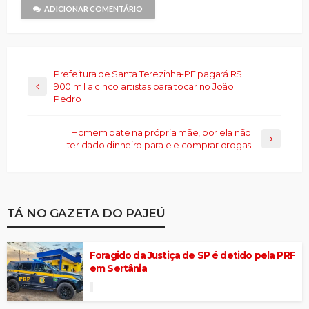
janela)
ADICIONAR COMENTÁRIO
Prefeitura de Santa Terezinha-PE pagará R$
900 mil a cinco artistas para tocar no João
Pedro
Homem bate na própria mãe, por ela não
ter dado dinheiro para ele comprar drogas
TÁ NO GAZETA DO PAJEÚ
Foragido da Justiça de SP é detido pela PRF
em Sertânia