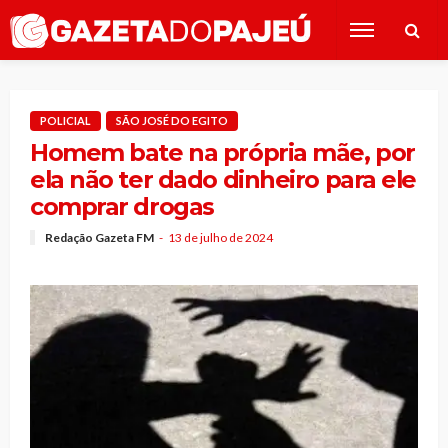
POLICIAL
SÃO JOSÉ DO EGITO
Homem bate na própria mãe, por
ela não ter dado dinheiro para ele
comprar drogas
Redação Gazeta FM
13 de julho de 2024