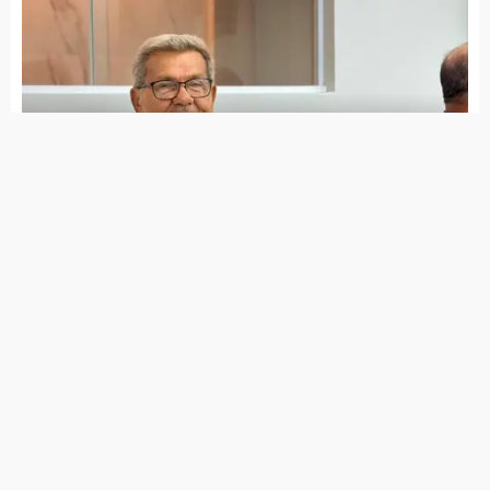
Jota Ferreira toma posse na Câmara de Vereadores
Governo de Itapetim realiza programação do Agosto
Lilás com diversas ações ao longo de todo o mês
7 de agosto de 2026
Lei Maria da Penha completa 20 anos entre avanços e
desafios
7 de agosto de 2026
PSDB Cidadania tira apoio a Raquel e faz João Campos
ter maior tempo no guia eleitoral
7 de agosto de 2026