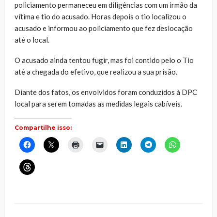
policiamento permaneceu em diligências com um irmão da
vítima e tio do acusado. Horas depois o tio localizou o
acusado e informou ao policiamento que fez deslocação
até o local.
O acusado ainda tentou fugir, mas foi contido pelo o Tio
até a chegada do efetivo, que realizou a sua prisão.
Diante dos fatos, os envolvidos foram conduzidos à DPC
local para serem tomadas as medidas legais cabíveis.
Compartilhe isso:
Clique
Clique
Clique
Clique
Clique
Clique
Clique
para
para
para
para
para
para
para
compartilhar
compartilhar
imprimir(abre
enviar
compartilhar
compartilhar
compartilhar
no
no
em
um
no
no
no
Clique
Facebook(abre
X(abre
nova
link
LinkedIn(abre
Telegram(abre
WhatsApp(ab
para
em
em
janela)
por
em
em
em
compartilhar
nova
nova
e-
nova
nova
nova
no
janela)
janela)
mail
janela)
janela)
janela)
Threads(abre
para
em
um
nova
amigo(abre
janela)
em