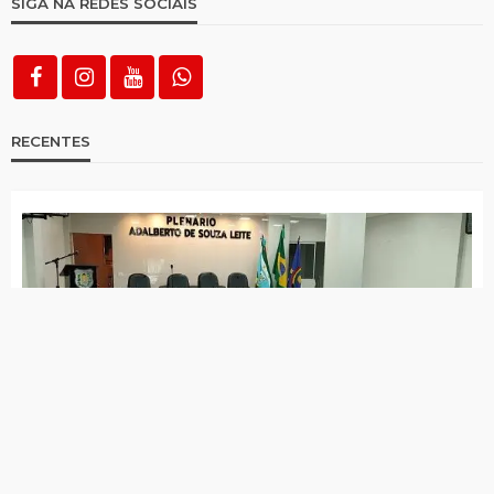
SIGA NA REDES SOCIAIS
RECENTES
Câmara votará licença de Daniel Siqueira e
convocação de Jota Ferreira nesta sexta (07)
Itapetim supera meta nacional de alfabetização
6 de agosto de 2026