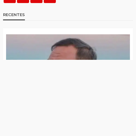
RECENTES
Morreu Flávio Piancó, pastor bastante conhecido no
Alto Pajeú
Área de atuação do 23º BPM está há mais de 750 dias
sem feminicídio
6 de agosto de 2026
Polícia prendeu homem traficando drogas em
Tuparetama