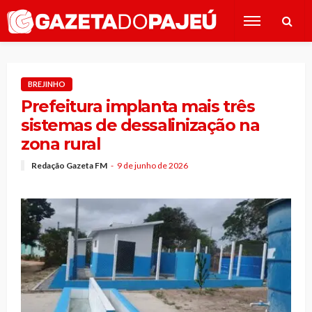
BREJINHO
Prefeitura implanta mais três
sistemas de dessalinização na
zona rural
Redação Gazeta FM
9 de junho de 2026