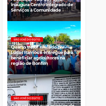
inaugura Centro Integrado de
Serviços à Comunidade
SÃO JOSÉ DO EGITO
Quarto trator enviado por
Lucas Ramos é entregue para
beneficiar agricultores na
região de Bonfim
SÃO JOSÉ DO EGITO
OAB vai inaguruar espaços de