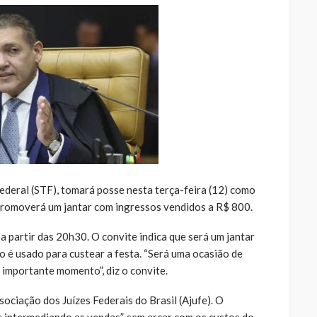
deral (STF), tomará posse nesta terça-feira (12) como
 promoverá um jantar com ingressos vendidos a R$ 800.
 a partir das 20h30. O convite indica que será um jantar
 é usado para custear a festa. “Será uma ocasião de
 importante momento”, diz o convite.
ociação dos Juízes Federais do Brasil (Ajufe). O
s intermediando as vendas”, sem arcar com os custos do