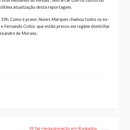
 última atualização desta reportagem.
s 19h. Como é praxe, Nunes Marques chamou todos os ex-
o e Fernando Collor, que estão presos em regime domiciliar
lexandre de Moraes.
ue
a
ar
artilhar
abre
eads(abre
a
la)
PF faz megaoperação em 16 estados