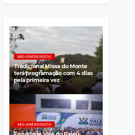
SÃO JOSÉ DO EGITO
Tradicional Missa do Monte
terá programação com 4 dias
pela primeira vez
SÃO JOSÉ DO EGITO
Faculdade Vale do Pajeú