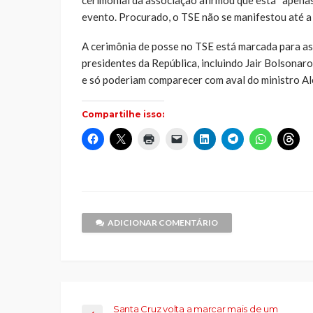
evento. Procurado, o TSE não se manifestou até a
A cerimônia de posse no TSE está marcada para a
presidentes da República, incluindo Jair Bolsonar
e só poderiam comparecer com aval do ministro A
Compartilhe isso:
Clique
Clique
Clique
Clique
Clique
Clique
Clique
Cliq
para
para
para
para
para
para
para
par
compartilhar
compartilhar
imprimir(abre
enviar
compartilhar
compartilhar
compartilh
comp
no
no
em
um
no
no
no
no
Facebook(abre
X(abre
nova
link
LinkedIn(abre
Telegram(abre
WhatsApp(
Thr
em
em
janela)
por
em
em
em
em
nova
nova
e-
nova
nova
nova
nov
janela)
janela)
mail
janela)
janela)
janela)
jane
para
um
ADICIONAR COMENTÁRIO
amigo(abre
em
nova
janela)
Santa Cruz volta a marcar mais de um