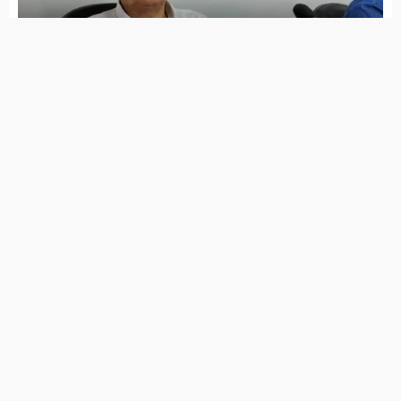
Jota Ferreira toma posse na Câmara de Vereadores
Governo de Itapetim realiza programação do Agosto
Lilás com diversas ações ao longo de todo o mês
7 de agosto de 2026
Lei Maria da Penha completa 20 anos entre avanços e
desafios
7 de agosto de 2026
PSDB Cidadania tira apoio a Raquel e faz João Campos
ter maior tempo no guia eleitoral
7 de agosto de 2026