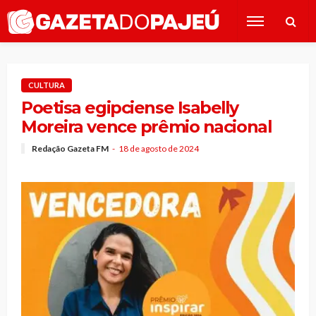
CULTURA
Poetisa egipciense Isabelly
Moreira vence prêmio nacional
Redação Gazeta FM
18 de agosto de 2024