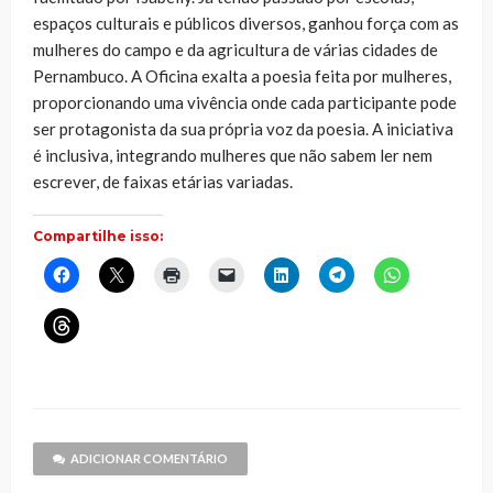
espaços culturais e públicos diversos, ganhou força com as
mulheres do campo e da agricultura de várias cidades de
Pernambuco. A Oficina exalta a poesia feita por mulheres,
proporcionando uma vivência onde cada participante pode
ser protagonista da sua própria voz da poesia. A iniciativa
é inclusiva, integrando mulheres que não sabem ler nem
escrever, de faixas etárias variadas.
Compartilhe isso:
Clique
Clique
Clique
Clique
Clique
Clique
Clique
para
para
para
para
para
para
para
compartilhar
compartilhar
imprimir(abre
enviar
compartilhar
compartilhar
compartilhar
no
no
em
um
no
no
no
Clique
Facebook(abre
X(abre
nova
link
LinkedIn(abre
Telegram(abre
WhatsApp(ab
para
em
em
janela)
por
em
em
em
compartilhar
nova
nova
e-
nova
nova
nova
no
janela)
janela)
mail
janela)
janela)
janela)
Threads(abre
para
em
um
nova
amigo(abre
janela)
em
nova
janela)
ADICIONAR COMENTÁRIO