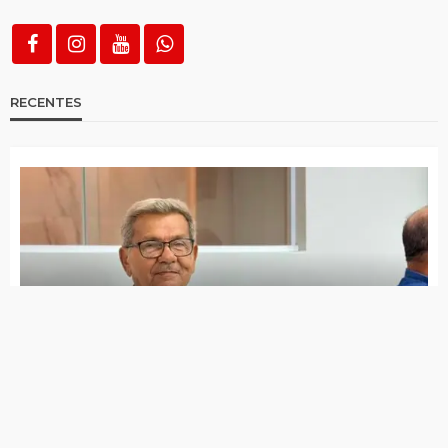
Tomar de 2 a 3 xícaras de café por dia pode
está associado a menor risco de demência
Padilha diz que governo é contra quebra de
patente do Mounjaro
Anvisa aprova nova indicação da vacina
contra HPV para prevenir cânceres de
orofaringe, cabeça e pescoço
Pessoas com obesidade têm 70% mais
risco de complicações por doenças
infecciosas, alerta estudo