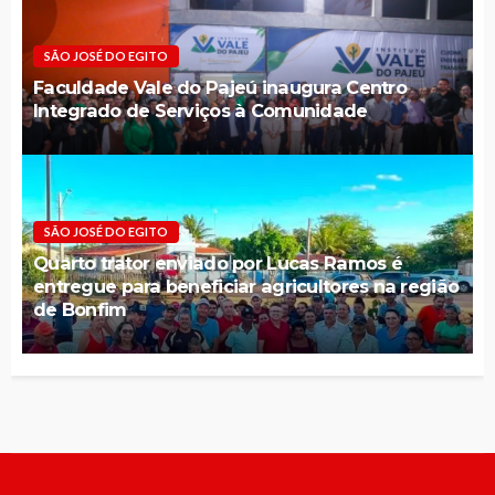
SÃO JOSÉ DO EGITO
Faculdade Vale do Pajeú inaugura Centro
Integrado de Serviços à Comunidade
SÃO JOSÉ DO EGITO
Quarto trator enviado por Lucas Ramos é
entregue para beneficiar agricultores na região
de Bonfim