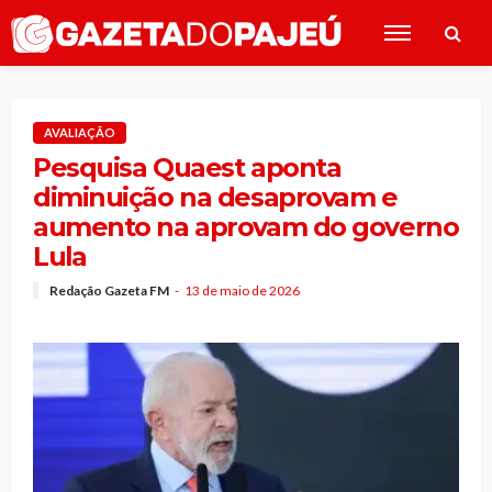
AVALIAÇÃO
Pesquisa Quaest aponta
diminuição na desaprovam e
aumento na aprovam do governo
Lula
Redação Gazeta FM
13 de maio de 2026