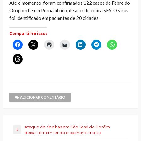
Até o momento, foram confirmados 122 casos de Febre do
Oropouche em Pernambuco, de acordo com a SES. O vírus
foi identificado em pacientes de 20 cidades.
Compartilhe isso:
Clique
Clique
Clique
Clique
Clique
Clique
Clique
para
para
para
para
para
para
para
compartilhar
compartilhar
imprimir(abre
enviar
compartilhar
compartilhar
compartilhar
no
no
em
um
no
no
no
Clique
Facebook(abre
X(abre
nova
link
LinkedIn(abre
Telegram(abre
WhatsApp(ab
para
em
em
janela)
por
em
em
em
compartilhar
nova
nova
e-
nova
nova
nova
no
janela)
janela)
mail
janela)
janela)
janela)
Threads(abre
para
em
um
nova
amigo(abre
janela)
em
nova
janela)
ADICIONAR COMENTÁRIO
Ataque de abelhas em São José do Bonfim
deixa homem ferido e cachorro morto