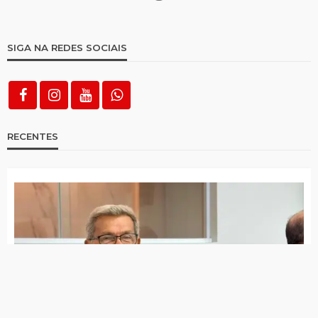
dengue
Bispo de Afogados da Ingazeira fez exames
no Hospital Regional nessa quarta (18)
Tomar de 2 a 3 xícaras de café por dia pode
está associado a menor risco de demência
Padilha diz que governo é contra quebra de
patente do Mounjaro
Anvisa aprova nova indicação da vacina