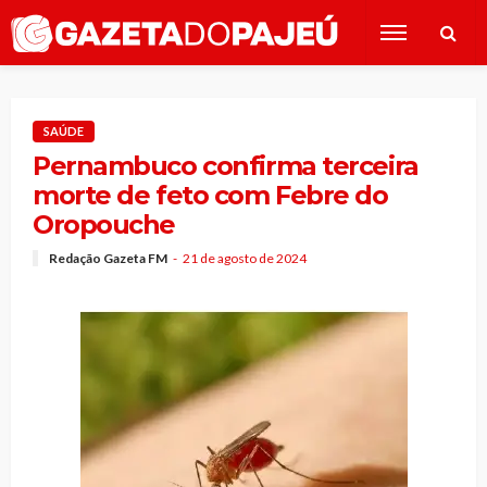
SAÚDE
Pernambuco confirma terceira
morte de feto com Febre do
Oropouche
Redação Gazeta FM
21 de agosto de 2024