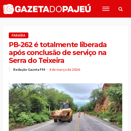
PARAÍBA
PB-262 é totalmente liberada
após conclusão de serviço na
Serra do Teixeira
Redação Gazeta FM
4 de março de 2026