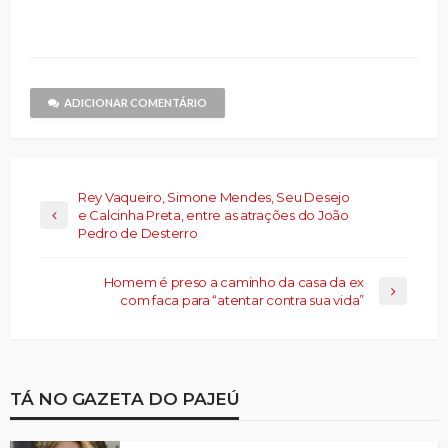
compartilhar
nova
nova
e-
nova
nova
nova
no
janela)
janela)
mail
janela)
janela)
janela)
Threads(abre
para
em
um
nova
amigo(abre
janela)
em
nova
janela)
ADICIONAR COMENTÁRIO
Rey Vaqueiro, Simone Mendes, Seu Desejo
e Calcinha Preta, entre as atrações do João
Pedro de Desterro
Homem é preso a caminho da casa da ex
com faca para “atentar contra sua vida”
TÁ NO GAZETA DO PAJEÚ