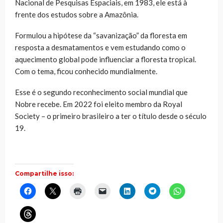
Nacional de Pesquisas Espaciais, em 1983, ele está à
frente dos estudos sobre a Amazônia.
Formulou a hipótese da “savanização” da floresta em
resposta a desmatamentos e vem estudando como o
aquecimento global pode influenciar a floresta tropical.
Com o tema, ficou conhecido mundialmente.
Esse é o segundo reconhecimento social mundial que
Nobre recebe. Em 2022 foi eleito membro da Royal
Society – o primeiro brasileiro a ter o título desde o século
19.
Compartilhe isso:
Clique
Clique
Clique
Clique
Clique
Clique
Clique
para
para
para
para
para
para
para
compartilhar
compartilhar
imprimir(abre
enviar
compartilhar
compartilhar
compartilhar
no
no
em
um
no
no
no
Clique
Facebook(abre
X(abre
nova
link
LinkedIn(abre
Telegram(abre
WhatsApp(ab
para
em
em
janela)
por
em
em
em