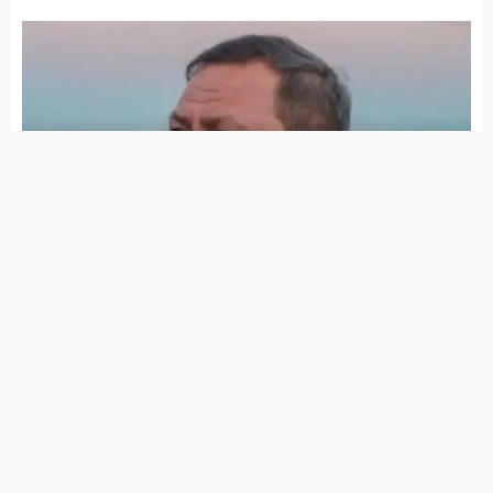
Morreu Flávio Piancó, pastor bastante conhecido no
Alto Pajeú
Área de atuação do 23º BPM está há mais de 750 dias
sem feminicídio
6 de agosto de 2026
Polícia prendeu homem traficando drogas em
Tuparetama
6 de agosto de 2026
Polícia cumpriu mandado de prisão em Itapetim
6 de agosto de 2026