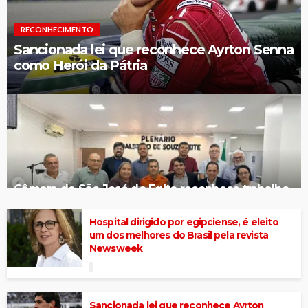
RECONHECIMENTO
Sancionada lei que reconhece Ayrton Senna
como Herói da Pátria
Câmara de São José do Egito reconhece trabalho
dos Bombeiros Militares
Hospital dirigido por egipciense, é eleito
um dos melhores do Brasil pela revista
Newsweek
Sancionada lei que reconhece Ayrton