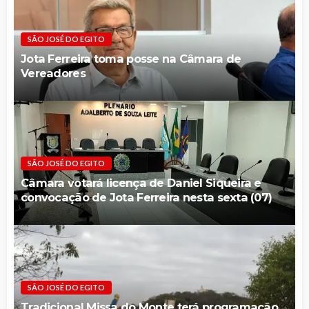
SÃO JOSÉ DO EGITO
Jota Ferreira toma posse na Câmara de
Vereadores
SÃO JOSÉ DO EGITO
Câmara votará licença de Daniel Siqueira e
convocação de Jota Ferreira nesta sexta (07)
SÃO JOSÉ DO EGITO
Tradicional Missa do Monte terá programação