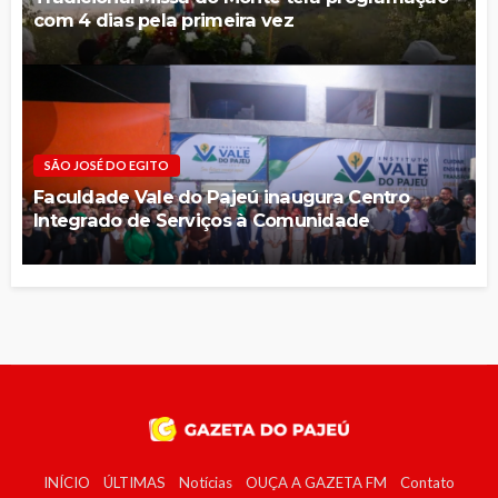
com 4 dias pela primeira vez
SÃO JOSÉ DO EGITO
Faculdade Vale do Pajeú inaugura Centro
Integrado de Serviços à Comunidade
INÍCIO
ÚLTIMAS
Notícias
OUÇA A GAZETA FM
Contato