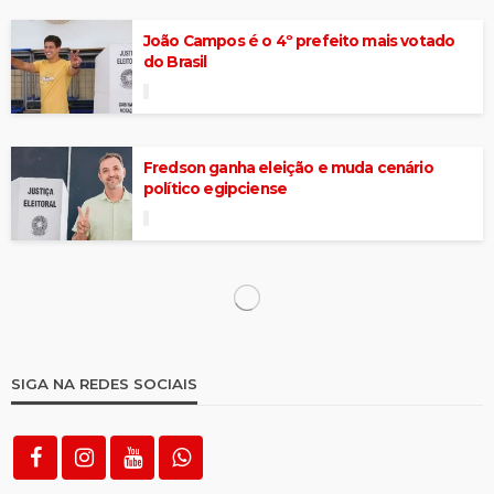
João Campos é o 4º prefeito mais votado
do Brasil
Fredson ganha eleição e muda cenário
político egipciense
Nova pesquisa do Instituto Ultraliberal
aponta George 51,6% e Fredson com 42,5%
Gazeta FM faz 10ª cobertura especial de
eleição