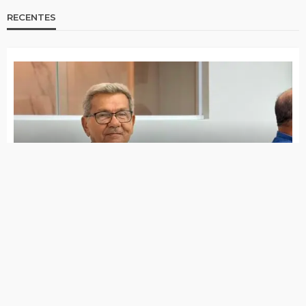
São José do Egito tem 14 locais de votação;
saiba quais são
Distrito de Riacho do Meio tem mais
eleitores que população de muitas cidades
da Paraíba
Saiba com quais documentos você poderá
votar neste domingo (06)
Forças de segurança preparam maior
operação do ano para as eleições e TRE