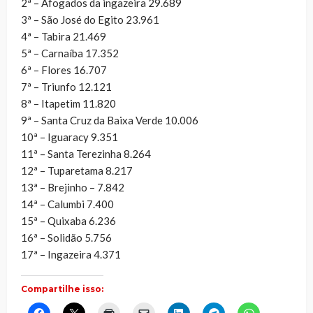
2ª – Afogados da ingazeira 29.689
3ª – São José do Egito 23.961
4ª – Tabira 21.469
5ª – Carnaíba 17.352
6ª – Flores 16.707
7ª – Triunfo 12.121
8ª – Itapetim 11.820
9ª – Santa Cruz da Baixa Verde 10.006
10ª – Iguaracy 9.351
11ª – Santa Terezinha 8.264
12ª – Tuparetama 8.217
13ª – Brejinho – 7.842
14ª – Calumbi 7.400
15ª – Quixaba 6.236
16ª – Solidão 5.756
17ª – Ingazeira 4.371
Compartilhe isso:
Clique
Clique
Clique
Clique
Clique
Clique
Clique