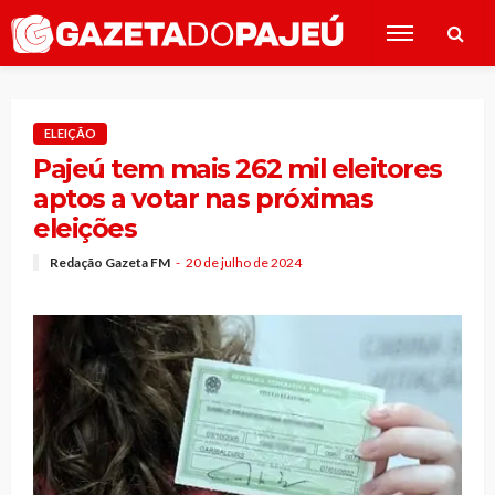
ELEIÇÃO
Pajeú tem mais 262 mil eleitores
aptos a votar nas próximas
eleições
Redação Gazeta FM
20 de julho de 2024