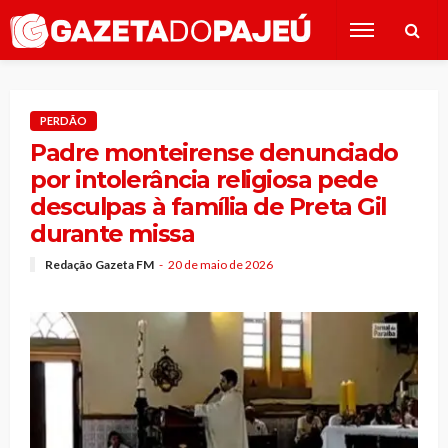
PERDÃO
Padre monteirense denunciado
por intolerância religiosa pede
desculpas à família de Preta Gil
durante missa
Redação Gazeta FM
20 de maio de 2026