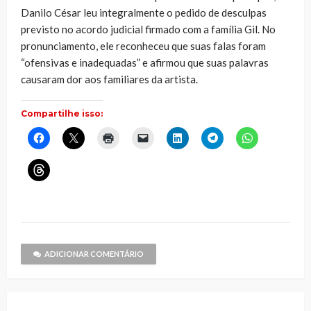
Danilo César leu integralmente o pedido de desculpas
previsto no acordo judicial firmado com a família Gil. No
pronunciamento, ele reconheceu que suas falas foram
“ofensivas e inadequadas” e afirmou que suas palavras
causaram dor aos familiares da artista.
Compartilhe isso:
Clique
Clique
Clique
Clique
Clique
Clique
Clique
para
para
para
para
para
para
para
compartilhar
compartilhar
imprimir(abre
enviar
compartilhar
compartilhar
compartilhar
no
no
em
um
no
no
no
Clique
Facebook(abre
X(abre
nova
link
LinkedIn(abre
Telegram(abre
WhatsApp(ab
para
em
em
janela)
por
em
em
em
compartilhar
nova
nova
e-
nova
nova
nova
no
janela)
janela)
mail
janela)
janela)
janela)
Threads(abre
para
em
um
nova
amigo(abre
janela)
em
nova
janela)
ADICIONAR COMENTÁRIO