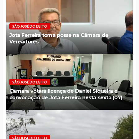
SÃO JOSÉ DO EGITO
Jota Ferreira toma posse na Câmara de
Vereadores
SÃO JOSÉ DO EGITO
Câmara votará licença de Daniel Siqueira e
convocação de Jota Ferreira nesta sexta (07)
SÃO JOSÉ DO EGITO