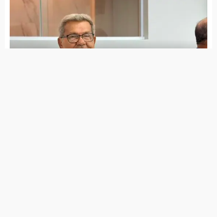
Jota Ferreira toma posse na Câmara de Vereadores
Governo de Itapetim realiza programação do Agosto
Lilás com diversas ações ao longo de todo o mês
7 de agosto de 2026
Lei Maria da Penha completa 20 anos entre avanços e
desafios
7 de agosto de 2026
PSDB Cidadania tira apoio a Raquel e faz João Campos
ter maior tempo no guia eleitoral
7 de agosto de 2026