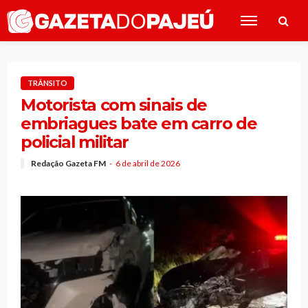
TRÂNSITO
Motorista com sinais de
embriagues bate em carro de
policial militar
Redação Gazeta FM
6 de abril de 2026