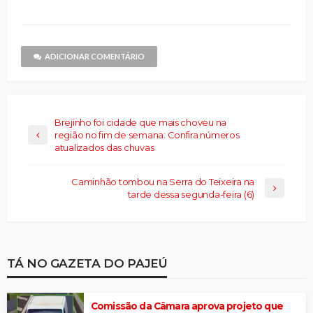
janela)
janela)
mail
janela)
janela)
janela)
Threads(abre
para
em
um
nova
amigo(abre
janela)
em
nova
janela)
ADICIONAR COMENTÁRIO
Brejinho foi cidade que mais choveu na
região no fim de semana: Confira números
atualizados das chuvas
Caminhão tombou na Serra do Teixeira na
tarde dessa segunda-feira (6)
TÁ NO GAZETA DO PAJEÚ
Comissão da Câmara aprova projeto que