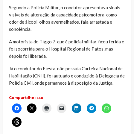
Segundo a Polícia Militar, o condutor apresentava sinais
visíveis de alteração da capacidade psicomotora, como
odor de álcool, olhos avermelhados, fala arrastada e
sonolência.
A motorista do Tiggo 7, que é policial militar, ficou ferida e
foi socorrida para o Hospital Regional de Patos, mas
depois foi liberada.
Já o condutor do Fiesta, não possuía Carteira Nacional de
Habilitação (CNH), foi autuado e conduzido à Delegacia de
Polícia Civil, onde permanece à disposição da Justiça.
Compartilhe isso:
Clique
Clique
Clique
Clique
Clique
Clique
Clique
para
para
para
para
para
para
para
compartilhar
compartilhar
imprimir(abre
enviar
compartilhar
compartilhar
compartilhar
no
no
em
um
no
no
no
Clique
Facebook(abre
X(abre
nova
link
LinkedIn(abre
Telegram(abre
WhatsApp(ab
para
em
em
janela)
por
em
em
em
compartilhar
nova
nova
e-
nova
nova
nova
no