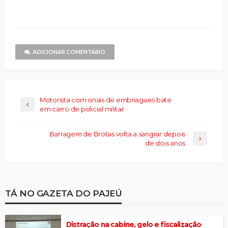
compartilhar
nova
nova
e-
nova
nova
nova
no
janela)
janela)
mail
janela)
janela)
janela)
Threads(abre
para
em
um
nova
amigo(abre
janela)
em
nova
janela)
ADICIONAR COMENTÁRIO
Motorista com sinais de embriagues bate
em carro de policial militar
Barragem de Brotas volta a sangrar depois
de dois anos
TÁ NO GAZETA DO PAJEÚ
Distração na cabine, gelo e fiscalização