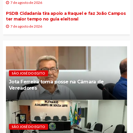
7 de agosto de 2026
PSDB Cidadania tira apoio a Raquel e faz João Campos
ter maior tempo no guia eleitoral
7 de agosto de 2026
SÃO JOSÉ DO EGITO
Jota Ferreira toma posse na Câmara de
Vereadores
SÃO JOSÉ DO EGITO