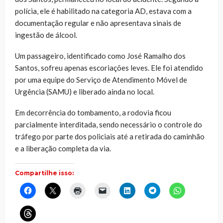
polícia, ele é habilitado na categoria AD, estava com a
documentação regular e não apresentava sinais de
ingestão de álcool.
Um passageiro, identificado como José Ramalho dos
Santos, sofreu apenas escoriações leves. Ele foi atendido
por uma equipe do Serviço de Atendimento Móvel de
Urgência (SAMU) e liberado ainda no local.
Em decorrência do tombamento, a rodovia ficou
parcialmente interditada, sendo necessário o controle do
tráfego por parte dos policiais até a retirada do caminhão
e a liberação completa da via.
Compartilhe isso:
Clique
Clique
Clique
Clique
Clique
Clique
Clique
para
para
para
para
para
para
para
compartilhar
compartilhar
imprimir(abre
enviar
compartilhar
compartilhar
compartilhar
no
no
em
um
no
no
no
Clique
Facebook(abre
X(abre
nova
link
LinkedIn(abre
Telegram(abre
WhatsApp(ab
para
em
em
janela)
por
em
em
em