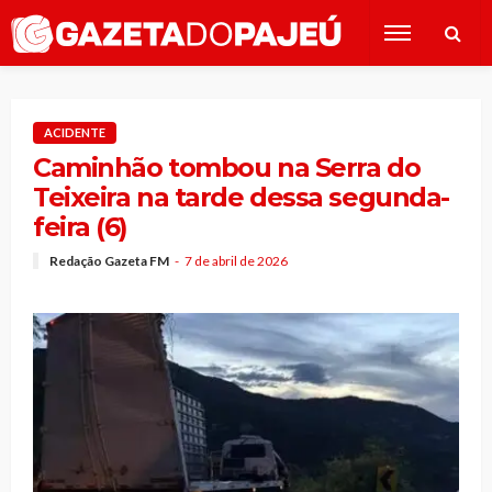
ACIDENTE
Caminhão tombou na Serra do
Teixeira na tarde dessa segunda-
feira (6)
Redação Gazeta FM
7 de abril de 2026