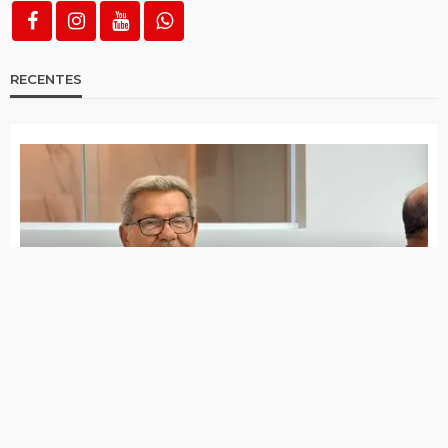
RECENTES
Jota Ferreira toma posse na Câmara de Vereadores
Governo de Itapetim realiza programação do Agosto
Lilás com diversas ações ao longo de todo o mês
7 de agosto de 2026