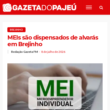
BREJINHO
MEIs são dispensados de alvarás
em Brejinho
Redação Gazeta FM
8 de julho de 2026