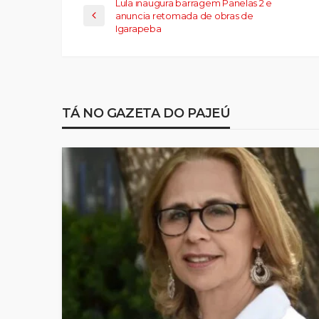
Lula inaugura barragem Panelas 2 e
anuncia retomada de obras de
Igarapeba
TÁ NO GAZETA DO PAJEÚ