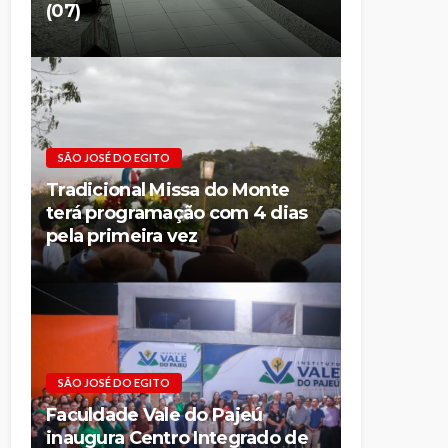
(07)
SÃO JOSÉ DO EGITO
Tradicional Missa do Monte
terá programação com 4 dias
pela primeira vez
SÃO JOSÉ DO EGITO
Faculdade Vale do Pajeú
inaugura Centro Integrado de