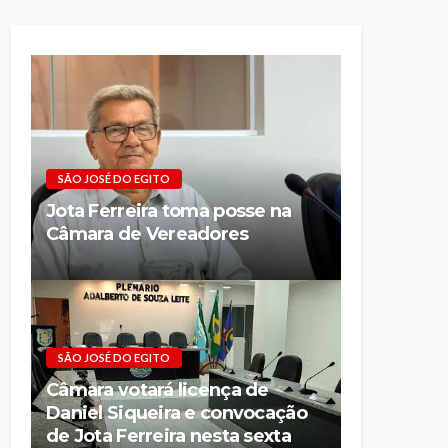
SÃO JOSÉ DO EGITO
Jota Ferreira toma posse na
Câmara de Vereadores
SÃO JOSÉ DO EGITO
Câmara votará licença de
Daniel Siqueira e convocação
de Jota Ferreira nesta sexta