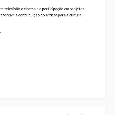
em televisão e cinema e a participação em projetos
reforçam a contribuição do artista para a cultura
.
ue
a
ar
artilhar
abre
eads(abre
a
la)