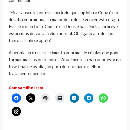
comunicado.
“Ficar ausente por esse período que engloba a Copa é um
desafio enorme, mas o maior de todos é vencer esta etapa.
Esse é o meu foco. Com fé em Deus e na ciência, em breve
estaremos de volta à vida normal. Obrigado a todos por
tanto carinho e apoio.”
A neoplasia é um crescimento anormal de células que pode
formar massas ou tumores. Atualmente, o narrador está na
fase final de avaliação para determinar o melhor
tratamento médico.
Compartilhe isso:
Clique
Clique
Clique
Clique
Clique
Clique
Clique
para
para
para
para
para
para
para
compartilhar
compartilhar
imprimir(abre
enviar
compartilhar
compartilhar
compartilhar
no
no
em
um
no
no
no
Clique
Facebook(abre
X(abre
nova
link
LinkedIn(abre
Telegram(abre
WhatsApp(ab
para
em
em
janela)
por
em
em
em
compartilhar
nova
nova
e-
nova
nova
nova
no
janela)
janela)
mail
janela)
janela)
janela)
Threads(abre
para
em