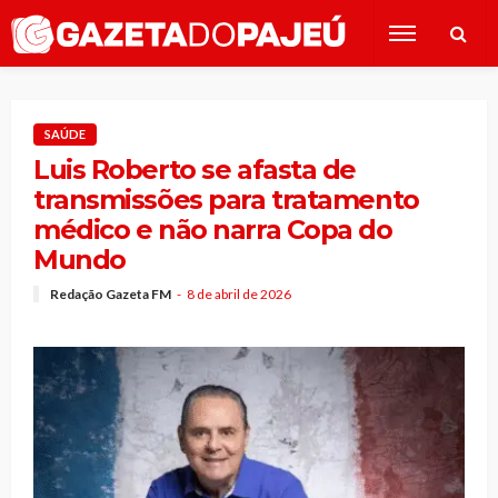
SAÚDE
Luis Roberto se afasta de
transmissões para tratamento
médico e não narra Copa do
Mundo
Redação Gazeta FM
8 de abril de 2026