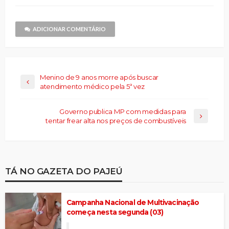
um
nova
amigo(abre
janela)
em
nova
janela)
ADICIONAR COMENTÁRIO
Menino de 9 anos morre após buscar
atendimento médico pela 5ª vez
Governo publica MP com medidas para
tentar frear alta nos preços de combustíveis
TÁ NO GAZETA DO PAJEÚ
Campanha Nacional de Multivacinação
começa nesta segunda (03)