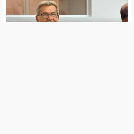
Anvisa aprova nova indicação da vacina
contra HPV para prevenir cânceres de
orofaringe, cabeça e pescoço
Pessoas com obesidade têm 70% mais
risco de complicações por doenças
infecciosas, alerta estudo
Equipes do SUS começam a receber vacina
do Butantan contra a dengue