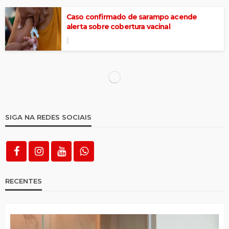
Caso confirmado de sarampo acende
alerta sobre cobertura vacinal
Bispo de Afogados da Ingazeira fez exames
no Hospital Regional nessa quarta (18)
Tomar de 2 a 3 xícaras de café por dia pode
está associado a menor risco de demência
Padilha diz que governo é contra quebra de
patente do Mounjaro