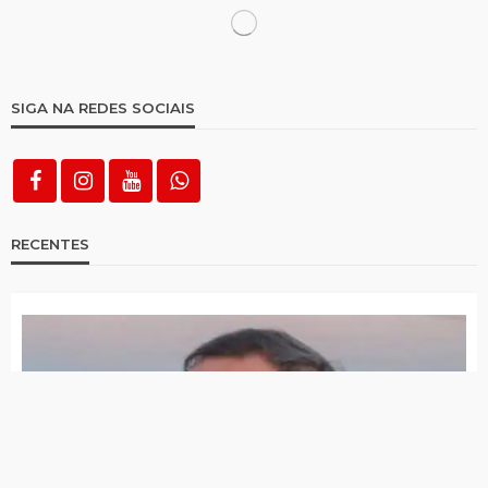
Paraíba registra um acidente de trabalho
por hora em 2025, aponta MPT
Cartórios da Paraíba registram mais de mil
atas notariais após lei que criminaliza
bullying e cyberbullying
Papa pede que se ‘escolha a paz’ e critica
‘indiferença’ às guerras
Nova variante da Covid-19 é identificada em
20 países