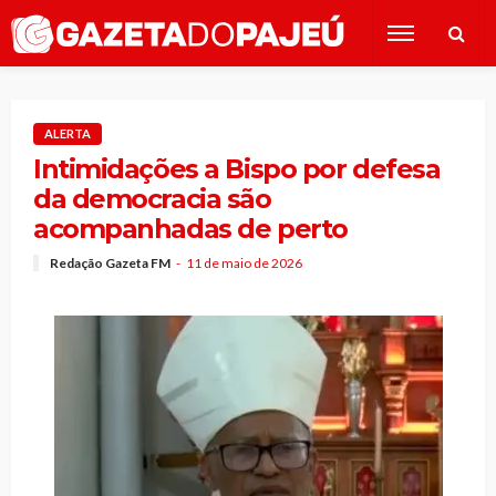
ALERTA
Intimidações a Bispo por defesa
da democracia são
acompanhadas de perto
Redação Gazeta FM
11 de maio de 2026