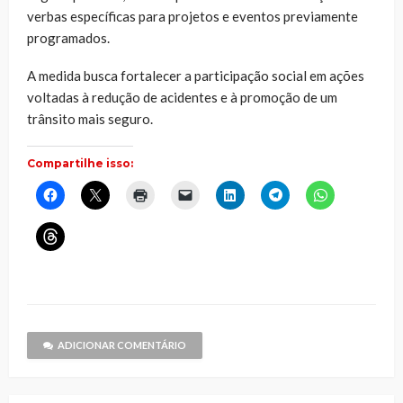
verbas específicas para projetos e eventos previamente
programados.
A medida busca fortalecer a participação social em ações
voltadas à redução de acidentes e à promoção de um
trânsito mais seguro.
Compartilhe isso:
Clique
Clique
Clique
Clique
Clique
Clique
Clique
para
para
para
para
para
para
para
compartilhar
compartilhar
imprimir(abre
enviar
compartilhar
compartilhar
compartilhar
no
no
em
um
no
no
no
Clique
Facebook(abre
X(abre
nova
link
LinkedIn(abre
Telegram(abre
WhatsApp(ab
para
em
em
janela)
por
em
em
em
compartilhar
nova
nova
e-
nova
nova
nova
no
janela)
janela)
mail
janela)
janela)
janela)
Threads(abre
para
em
um
nova
amigo(abre
janela)
em
nova
janela)
ADICIONAR COMENTÁRIO