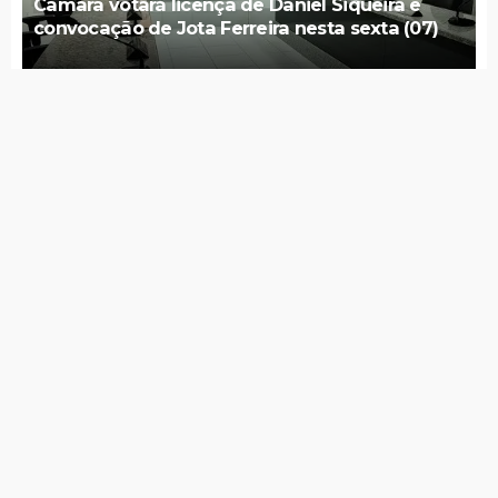
Jota Ferreira toma posse na Câmara de Vereadores
Governo de Itapetim realiza programação do Agosto
Lilás com diversas ações ao longo de todo o mês
7 de agosto de 2026
Lei Maria da Penha completa 20 anos entre avanços e
desafios
7 de agosto de 2026
PSDB Cidadania tira apoio a Raquel e faz João Campos
ter maior tempo no guia eleitoral
7 de agosto de 2026