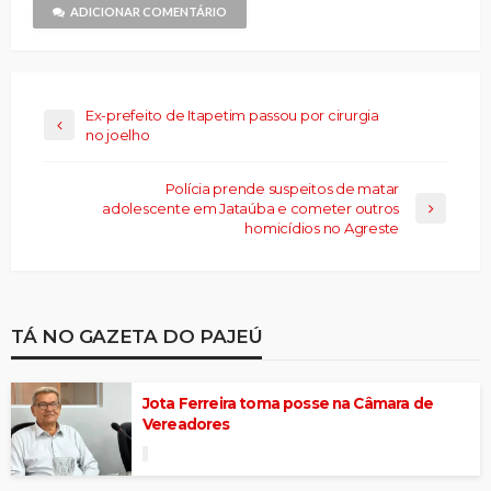
janela)
ADICIONAR COMENTÁRIO
Ex-prefeito de Itapetim passou por cirurgia
no joelho
Polícia prende suspeitos de matar
adolescente em Jataúba e cometer outros
homicídios no Agreste
TÁ NO GAZETA DO PAJEÚ
Jota Ferreira toma posse na Câmara de
Vereadores