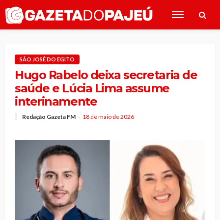
SÃO JOSÉ DO EGITO
Hugo Rabelo deixa secretaria de
saúde e Lúcia Lima assume
interinamente
Redação Gazeta FM
18 de maio de 2026