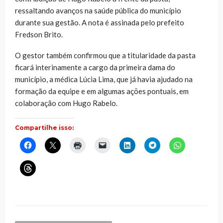
ressaltando avanços na saúde pública do município
durante sua gestão. A nota é assinada pelo prefeito
Fredson Brito.
O gestor também confirmou que a titularidade da pasta
ficará interinamente a cargo da primeira dama do
município, a médica Lúcia Lima, que já havia ajudado na
formação da equipe e em algumas ações pontuais, em
colaboração com Hugo Rabelo.
Compartilhe isso:
Clique
Clique
Clique
Clique
Clique
Clique
Clique
para
para
para
para
para
para
para
compartilhar
compartilhar
imprimir(abre
enviar
compartilhar
compartilhar
compartilhar
no
no
em
um
no
no
no
Clique
Facebook(abre
X(abre
nova
link
LinkedIn(abre
Telegram(abre
WhatsApp(ab
para
em
em
janela)
por
em
em
em
compartilhar
nova
nova
e-
nova
nova
nova
no
janela)
janela)
mail
janela)
janela)
janela)
Threads(abre
para
em
um
nova
amigo(abre
janela)
em
nova