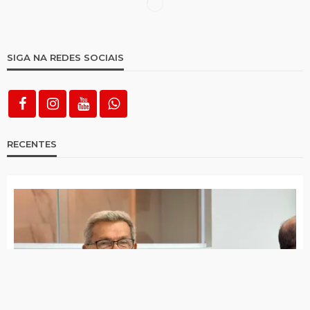
Depois de fim de semana chuvoso,
municípios avançam no acumulado
pluviométrico
Choveu em todas as cidades da região
desta terça para quarta
Após susto, Sávio Torres deverá fazer
novos exames nesta semana
Santa Terezinha é única cidade do Alto
Pajeú que Raquel Lyra ainda não visitou