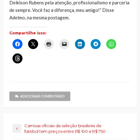
Deikison Rubens pela atenção, profissionalismo e parceria
de sempre. Você faz a diferença, meu amigo!” Disse
Adelmo, na mesma postagem.
Compartilhe isso:
Clique
Clique
Clique
Clique
Clique
Clique
Clique
para
para
para
para
para
para
para
compartilhar
compartilhar
imprimir(abre
enviar
compartilhar
compartilhar
compartilhar
no
no
em
um
no
no
no
Clique
Facebook(abre
X(abre
nova
link
LinkedIn(abre
Telegram(abre
WhatsApp(ab
para
em
em
janela)
por
em
em
em
compartilhar
nova
nova
e-
nova
nova
nova
no
janela)
janela)
mail
janela)
janela)
janela)
Threads(abre
para
em
um
nova
amigo(abre
janela)
em
nova
janela)
ADICIONAR COMENTÁRIO
Camisas oficiais da seleção brasileira de
futebol tem preços entre R$ 100 e R$ 750