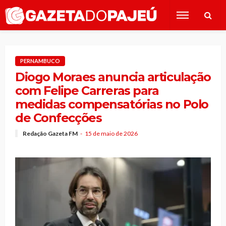
PERNAMBUCO
Diogo Moraes anuncia articulação
com Felipe Carreras para
medidas compensatórias no Polo
de Confecções
Redação Gazeta FM
15 de maio de 2026