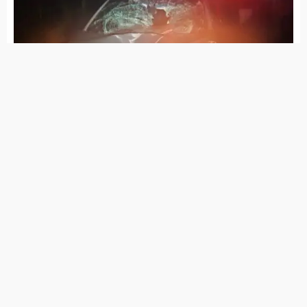
Inmet publica novo alerta de chuva para
todas as regiões de Pernambuco nesta
quinta (2)
Justiça absolve padre Airton Freire de
acusação de estupro
99% das cidades não têm protocolo de
atendimento para mulheres vítimas de
violência, diz TCE