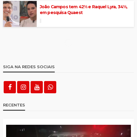
João Campos tem 42% e Raquel Lyra, 34%,
em pesquisa Quaest
Raquel entrega primeira Estação de
Tratamento com tecnologia de
ultrafiltração do Sertão
Lei estadual estabelece cota de
contratações para artistas locais
Pesquisadores criam app para agilizar
exames de hanseníase e substituir fichas
de papel