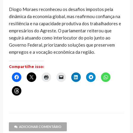
Diogo Moraes reconheceu os desafios impostos pela
dinâmica da economia global, mas reafirmou confiança na
resiliência e na capacidade produtiva dos trabalhadores e
empresários do Agreste. O parlamentar reiterou que
seguirá atuando como interlocutor do polo junto ao
Governo Federal, priorizando soluções que preservem
empregos e a vocação econômica da região.
Compartilhe isso:
Clique
Clique
Clique
Clique
Clique
Clique
Clique
para
para
para
para
para
para
para
compartilhar
compartilhar
imprimir(abre
enviar
compartilhar
compartilhar
compartilhar
no
no
em
um
no
no
no
Clique
Facebook(abre
X(abre
nova
link
LinkedIn(abre
Telegram(abre
WhatsApp(ab
para
em
em
janela)
por
em
em
em
compartilhar
nova
nova
e-
nova
nova
nova
no
janela)
janela)
mail
janela)
janela)
janela)
Threads(abre
para
em
um
nova
amigo(abre
janela)
em
nova
janela)
ADICIONAR COMENTÁRIO