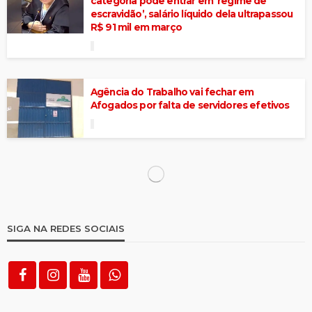
categoria pode entrar em ‘regime de
escravidão’, salário líquido dela ultrapassou
R$ 91 mil em março
Agência do Trabalho vai fechar em
Afogados por falta de servidores efetivos
Pernambuco aparece entre os estados
com mais casos na ‘lista suja’ do trabalho
escravo
Amado Batista e BYD são incluídos na lista
suja do trabalho escravo