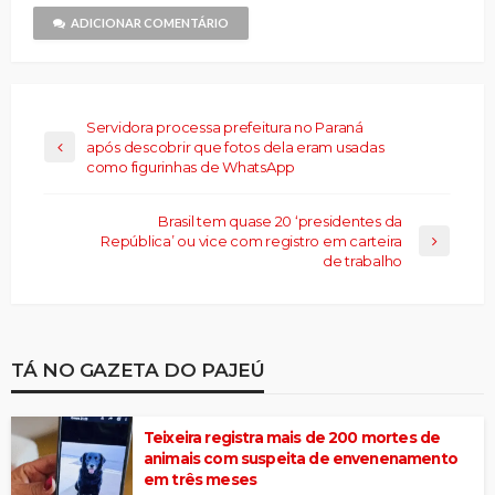
nova
janela)
ADICIONAR COMENTÁRIO
Servidora processa prefeitura no Paraná
após descobrir que fotos dela eram usadas
como figurinhas de WhatsApp
Brasil tem quase 20 ‘presidentes da
República’ ou vice com registro em carteira
de trabalho
TÁ NO GAZETA DO PAJEÚ
Teixeira registra mais de 200 mortes de
animais com suspeita de envenenamento
em três meses