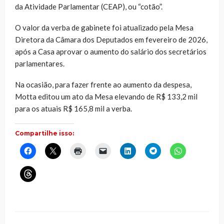
da Atividade Parlamentar (CEAP), ou “cotão”.
O valor da verba de gabinete foi atualizado pela Mesa
Diretora da Câmara dos Deputados em fevereiro de 2026,
após a Casa aprovar o aumento do salário dos secretários
parlamentares.
Na ocasião, para fazer frente ao aumento da despesa,
Motta editou um ato da Mesa elevando de R$ 133,2 mil
para os atuais R$ 165,8 mil a verba.
Compartilhe isso:
Clique
Clique
Clique
Clique
Clique
Clique
Clique
para
para
para
para
para
para
para
compartilhar
compartilhar
imprimir(abre
enviar
compartilhar
compartilhar
compartilhar
no
no
em
um
no
no
no
Clique
Facebook(abre
X(abre
nova
link
LinkedIn(abre
Telegram(abre
WhatsApp(ab
para
em
em
janela)
por
em
em
em
compartilhar
nova
nova
e-
nova
nova
nova
no
janela)
janela)
mail
janela)
janela)
janela)
Threads(abre
para
em
um
nova
amigo(abre
janela)
em