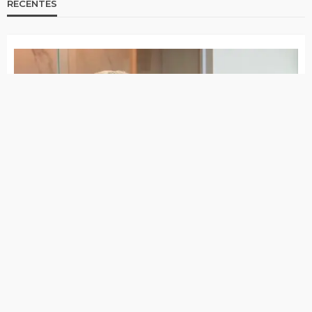
Menina de 8 anos guarda semên para
provar abusos cometidos pelo próprio tio
Polícia Militar aposenta tenente-coronel
acusado de matar esposa em SP
Animais são encontrados mortos com sinais
de envenenamento em Teixeira-PB
Brejinho ficou uma noite inteira sem
energia elétrica