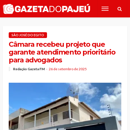
SÃO JOSÉ DO EGITO
Câmara recebeu projeto que
garante atendimento prioritário
para advogados
Redação Gazeta FM
26 de setembro de 2025