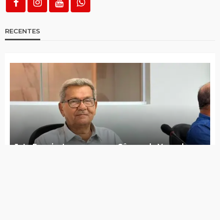
Imagens ajudam a identificar e polícia
prende suspeitos, recuperando objetos
roubados do Centro Comercial
3 arrombamentos e um assalto registrados
em menos de um mês no Centro Comercial
FENAP 2026 é lançada com presença de
empresários, empreendedores e parceiros
Hugo Rabelo deixa secretaria de saúde e