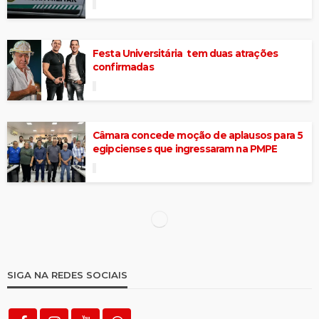
Festa Universitária tem duas atrações
confirmadas
Câmara concede moção de aplausos para 5
egipcienses que ingressaram na PMPE
Polícia apreende mais uma moto
perturbando o sossego da população
Suspeito foge de viatura em movimento,
mas é recapturado pela Polícia