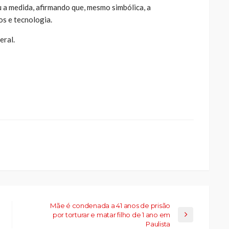
 a medida, afirmando que, mesmo simbólica, a
os e tecnologia.
eral.
ue
a
ar
artilhar
abre
eads(abre
a
la)
Mãe é condenada a 41 anos de prisão
por torturar e matar filho de 1 ano em
Paulista