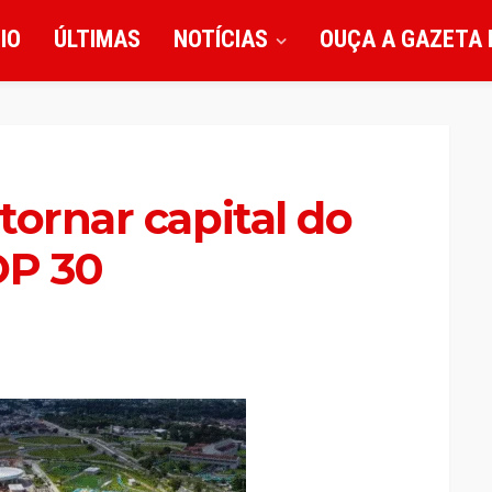
CIO
ÚLTIMAS
NOTÍCIAS
OUÇA A GAZETA 
tornar capital do
OP 30