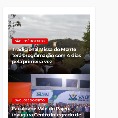
SÃO JOSÉ DO EGITO
Tradicional Missa do Monte
terá programação com 4 dias
pela primeira vez
SÃO JOSÉ DO EGITO
Faculdade Vale do Pajeú
inaugura Centro Integrado de