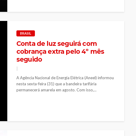
BRASIL
Conta de luz seguirá com
cobrança extra pelo 4º mês
seguido
A Agência Nacional de Energia Elétrica (Aneel) informou
nesta sexta-feira (31) que a bandeira tarifária
permanecerá amarela em agosto. Com isso,...