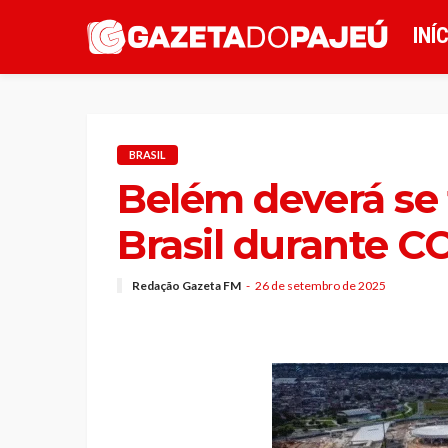
INÍ
BRASIL
Belém deverá se 
Brasil durante C
Redação Gazeta FM
26 de setembro de 2025