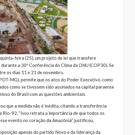
inta-feira (25), um projeto de lei que transfere
A) durante a 30ª Conferência do Clima da ONU (COP30). Se
re os dias 11 e 21 de novembro.
 (PDT-MG), permite que os atos do Poder Executivo, como
tados como se tivessem sido assinados na capital paraense
misso do Brasil com as questões ambientais.
u que a medida não é inédita, citando a transferência
 a Rio-92. “Isso retrata a importância de que todos os
sse evento no coração da Amazônia”, justificou.
oposição apenas do partido Novo e da liderança da