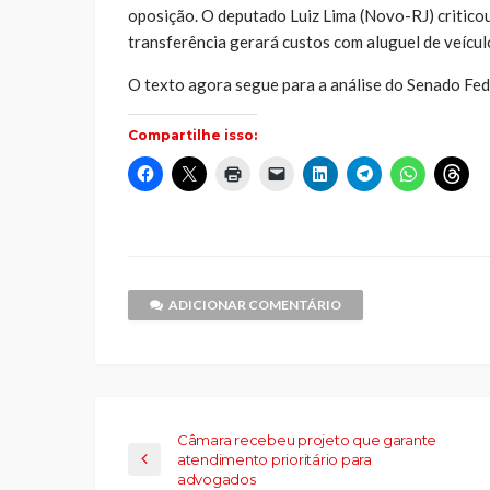
oposição. O deputado Luiz Lima (Novo-RJ) criticou
transferência gerará custos com aluguel de veícul
O texto agora segue para a análise do Senado Fed
Compartilhe isso:
Clique
Clique
Clique
Clique
Clique
Clique
Clique
Cliq
para
para
para
para
para
para
para
par
compartilhar
compartilhar
imprimir(abre
enviar
compartilhar
compartilhar
compartilh
comp
no
no
em
um
no
no
no
no
Facebook(abre
X(abre
nova
link
LinkedIn(abre
Telegram(abre
WhatsApp(
Thr
em
em
janela)
por
em
em
em
em
nova
nova
e-
nova
nova
nova
nov
janela)
janela)
mail
janela)
janela)
janela)
jane
para
um
ADICIONAR COMENTÁRIO
amigo(abre
em
nova
janela)
Câmara recebeu projeto que garante
atendimento prioritário para
advogados