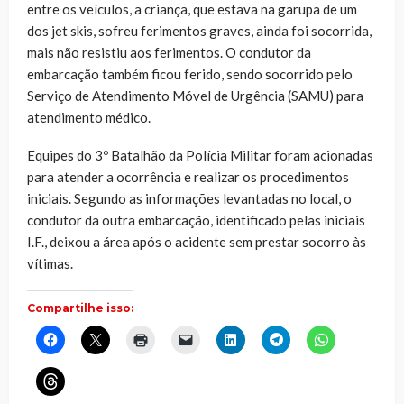
entre os veículos, a criança, que estava na garupa de um
dos jet skis, sofreu ferimentos graves, ainda foi socorrida,
mais não resistiu aos ferimentos. O condutor da
embarcação também ficou ferido, sendo socorrido pelo
Serviço de Atendimento Móvel de Urgência (SAMU) para
atendimento médico.
Equipes do 3º Batalhão da Polícia Militar foram acionadas
para atender a ocorrência e realizar os procedimentos
iniciais. Segundo as informações levantadas no local, o
condutor da outra embarcação, identificado pelas iniciais
I.F., deixou a área após o acidente sem prestar socorro às
vítimas.
Compartilhe isso:
Clique
Clique
Clique
Clique
Clique
Clique
Clique
para
para
para
para
para
para
para
compartilhar
compartilhar
imprimir(abre
enviar
compartilhar
compartilhar
compartilhar
no
no
em
um
no
no
no
Clique
Facebook(abre
X(abre
nova
link
LinkedIn(abre
Telegram(abre
WhatsApp(ab
para
em
em
janela)
por
em
em
em
compartilhar