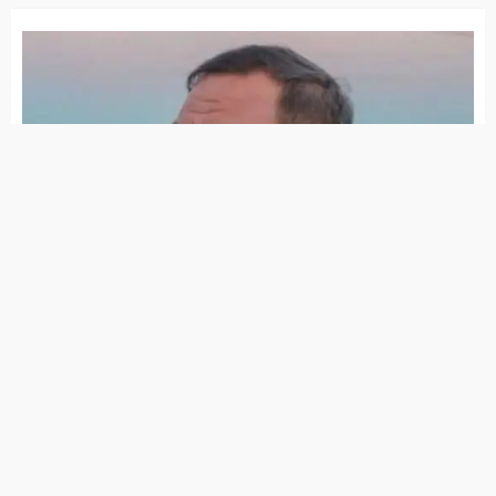
Mulher morre eletrocutada ao limpar placas
solares em imóvel de Panelas
Acidente com duas motos deixa vítima
fatal e dois feridos
Acidente que matou 17 pessoas em
Pernambuco, foi causado por falta de freio
no ônibus, diz motorista
Corpo da menina Yasmin foi encontrado
sem vida