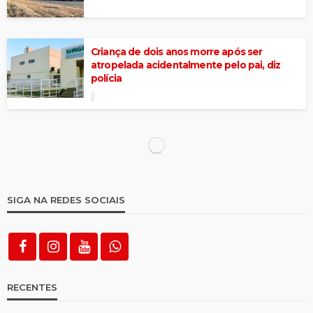
Criança de dois anos morre após ser
atropelada acidentalmente pelo pai, diz
polícia
Acidente na BR-230 deixa seis mortos e
outros feridos, em Soledade
Ninguém foi condenado por tragédia que
matou 19 pessoas, destruiu comunidades e
contaminou Rio Doce