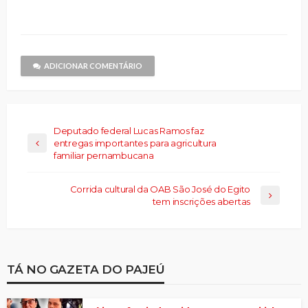
nova
nova
e-
nova
nova
nova
no
janela)
janela)
mail
janela)
janela)
janela)
Threads(abre
para
em
um
nova
amigo(abre
janela)
em
nova
janela)
ADICIONAR COMENTÁRIO
Deputado federal Lucas Ramos faz
entregas importantes para agricultura
familiar pernambucana
Corrida cultural da OAB São José do Egito
tem inscrições abertas
TÁ NO GAZETA DO PAJEÚ