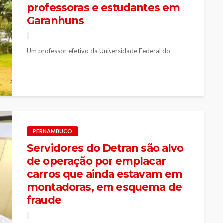
professoras e estudantes em
Garanhuns
Um professor efetivo da Universidade Federal do
Agreste de Pernambuco (UFAPE), em Garanhuns, no
Agreste de Pernambuco, foi demitido após...
PERNAMBUCO
Servidores do Detran são alvo
de operação por emplacar
carros que ainda estavam em
montadoras, em esquema de
fraude