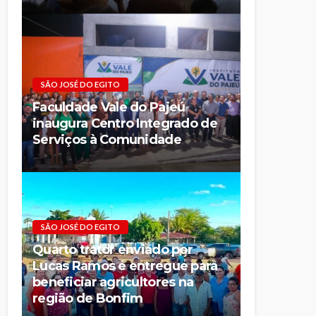
SÃO JOSÉ DO EGITO
Faculdade Vale do Pajeú
inaugura Centro Integrado de
Serviços à Comunidade
SÃO JOSÉ DO EGITO
Quarto trator enviado por
Lucas Ramos é entregue para
beneficiar agricultores na
região de Bonfim