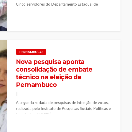
Cinco servidores do Departamento Estadual de
Trânsito de Pernambuco (Detran-PE) foram alvo de
uma operação da Polícia Civil que investiga...
PERNAMBUCO
Nova pesquisa aponta
consolidação de embate
técnico na eleição de
Pernambuco
A segunda rodada de pesquisas de intenção de votos,
realizada pelo Instituto de Pesquisas Sociais, Políticas e
Econômicas (IPESPE) em...