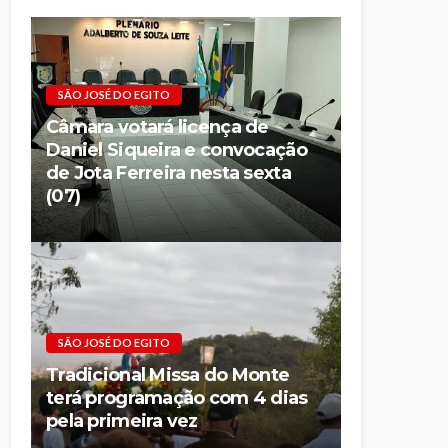
SÃO JOSÉ DO EGITO
Câmara votará licença de
Daniel Siqueira e convocação
de Jota Ferreira nesta sexta
(07)
SÃO JOSÉ DO EGITO
Tradicional Missa do Monte
terá programação com 4 dias
pela primeira vez