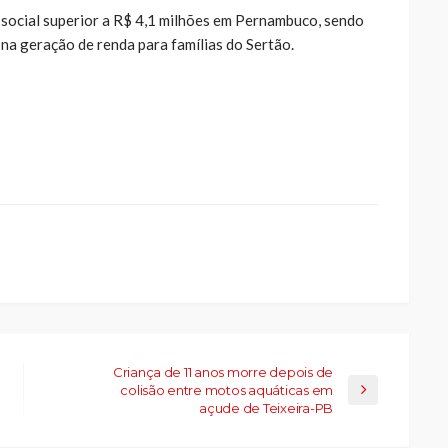
 social superior a R$ 4,1 milhões em Pernambuco, sendo
na geração de renda para famílias do Sertão.
ue
a
ar
artilhar
abre
eads(abre
a
la)
Criança de 11 anos morre depois de
colisão entre motos aquáticas em
açude de Teixeira-PB