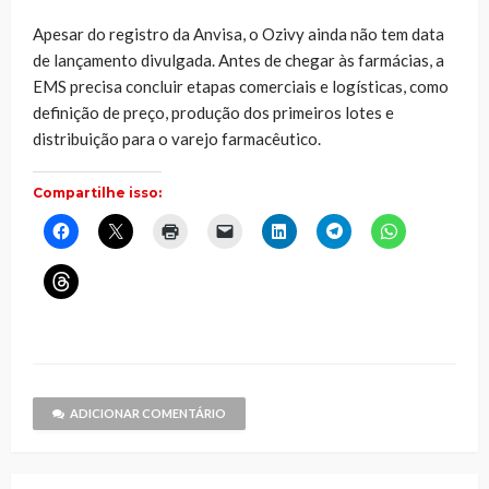
Apesar do registro da Anvisa, o Ozivy ainda não tem data
de lançamento divulgada. Antes de chegar às farmácias, a
EMS precisa concluir etapas comerciais e logísticas, como
definição de preço, produção dos primeiros lotes e
distribuição para o varejo farmacêutico.
Compartilhe isso:
Clique
Clique
Clique
Clique
Clique
Clique
Clique
para
para
para
para
para
para
para
compartilhar
compartilhar
imprimir(abre
enviar
compartilhar
compartilhar
compartilhar
no
no
em
um
no
no
no
Clique
Facebook(abre
X(abre
nova
link
LinkedIn(abre
Telegram(abre
WhatsApp(ab
para
em
em
janela)
por
em
em
em
compartilhar
nova
nova
e-
nova
nova
nova
no
janela)
janela)
mail
janela)
janela)
janela)
Threads(abre
para
em
um
nova
amigo(abre
janela)
em
nova
janela)
ADICIONAR COMENTÁRIO