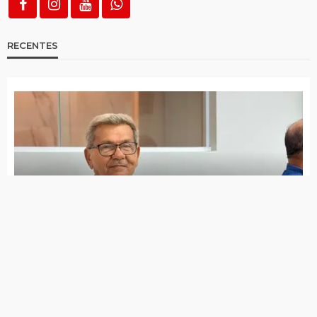
reduz impacto
Estudo mostra que internet já está em
clima de Copa do Mundo no país
Governo Lula publica decreto com subsídio
de R$ 0,44 por litro da gasolina
Lula lançará streaming ‘Tela Brasil’