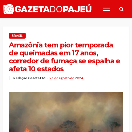
BRASIL
Amazônia tem pior temporada
de queimadas em 17 anos,
corredor de fumaça se espalha e
afeta 10 estados
Redação Gazeta FM
21 de agosto de 2024