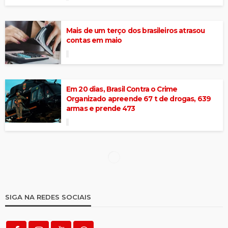
Mais de um terço dos brasileiros atrasou
contas em maio
Em 20 dias, Brasil Contra o Crime
Organizado apreende 67 t de drogas, 639
armas e prende 473
Câmara aprova, em 1º turno, texto-base de
PEC que permite que igrejas paguem
menos impostos
Petrobras aumenta gasolina, mas subsídio