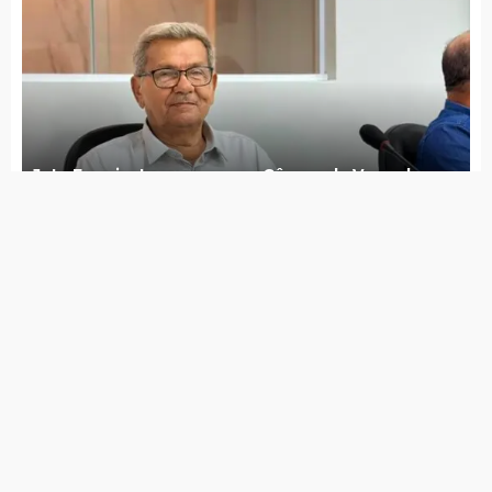
Governo de Itapetim inicia
complementação do calçamento na Rua
Professor Antônio Nunes
Aline Karina anuncia nome da professora
Paula Cilene para a Secretaria de Educação
Prefeitura recebeu 274 cestas básicas do
Governo Federal para famílias atingidas
pela estiagem na zona rural