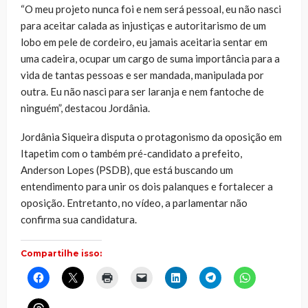
“O meu projeto nunca foi e nem será pessoal, eu não nasci
para aceitar calada as injustiças e autoritarismo de um
lobo em pele de cordeiro, eu jamais aceitaria sentar em
uma cadeira, ocupar um cargo de suma importância para a
vida de tantas pessoas e ser mandada, manipulada por
outra. Eu não nasci para ser laranja e nem fantoche de
ninguém”, destacou Jordânia.
Jordânia Siqueira disputa o protagonismo da oposição em
Itapetim com o também pré-candidato a prefeito,
Anderson Lopes (PSDB), que está buscando um
entendimento para unir os dois palanques e fortalecer a
oposição. Entretanto, no vídeo, a parlamentar não
confirma sua candidatura.
Compartilhe isso:
Clique
Clique
Clique
Clique
Clique
Clique
Clique
para
para
para
para
para
para
para
compartilhar
compartilhar
imprimir(abre
enviar
compartilhar
compartilhar
compartilhar
no
no
em
um
no
no
no
Clique