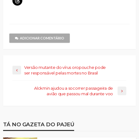
Facebook(abre
X(abre
nova
link
LinkedIn(abre
Telegram(abre
WhatsApp(ab
para
em
em
janela)
por
em
em
em
compartilhar
nova
nova
e-
nova
nova
nova
no
janela)
janela)
mail
janela)
janela)
janela)
Threads(abre
para
em
um
nova
amigo(abre
janela)
em
nova
janela)
ADICIONAR COMENTÁRIO
Versão mutante do vírus oropouche pode
ser responsável pelas mortes no Brasil
Alckmin ajudou a socorrer passageira de
avião que passou mal durante voo
TÁ NO GAZETA DO PAJEÚ