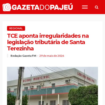
REGIONAL
TCE aponta irregularidades na
legislação tributária de Santa
Terezinha
Redação Gazeta FM
29 de maio de 2026