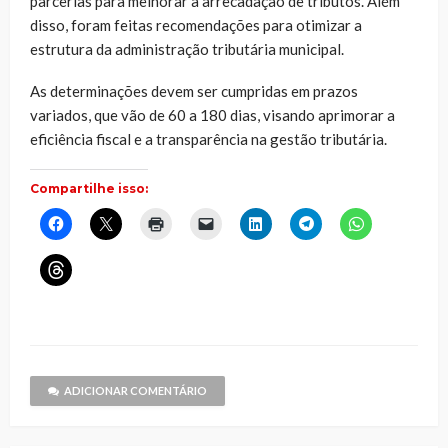
parcerias para melhorar a arrecadação de tributos. Além
disso, foram feitas recomendações para otimizar a
estrutura da administração tributária municipal.
As determinações devem ser cumpridas em prazos
variados, que vão de 60 a 180 dias, visando aprimorar a
eficiência fiscal e a transparência na gestão tributária.
Compartilhe isso:
Clique
Clique
Clique
Clique
Clique
Clique
Clique
para
para
para
para
para
para
para
compartilhar
compartilhar
imprimir(abre
enviar
compartilhar
compartilhar
compartilhar
no
no
em
um
no
no
no
Clique
Facebook(abre
X(abre
nova
link
LinkedIn(abre
Telegram(abre
WhatsApp(ab
para
em
em
janela)
por
em
em
em
compartilhar
nova
nova
e-
nova
nova
nova
no
janela)
janela)
mail
janela)
janela)
janela)
Threads(abre
para
em
um
nova
amigo(abre
janela)
em
nova
janela)
ADICIONAR COMENTÁRIO