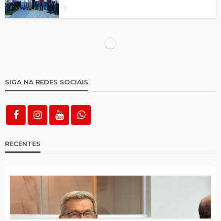
Depois de fim de semana chuvoso,
municípios avançam no acumulado
pluviométrico
Choveu em todas as cidades da região
desta terça para quarta
Após susto, Sávio Torres deverá fazer
novos exames nesta semana
Santa Terezinha é única cidade do Alto