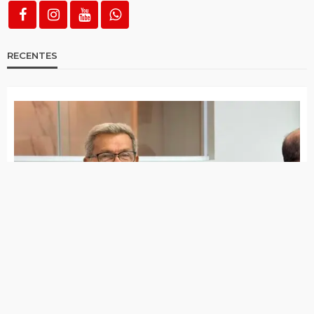
Polícia apreende cerca de 500 gramas de
cocaína em Teixeira
PRF apreende carga de conhaque avaliada
em R$ 500 mil em Serra Talhada
Operação do MPRN apura esquema
suspeito de movimentar bilhões de Reais
em bets ilegais em PE, CE e SP
Mulher é detida por descumprir medida
protetiva em Imaculada