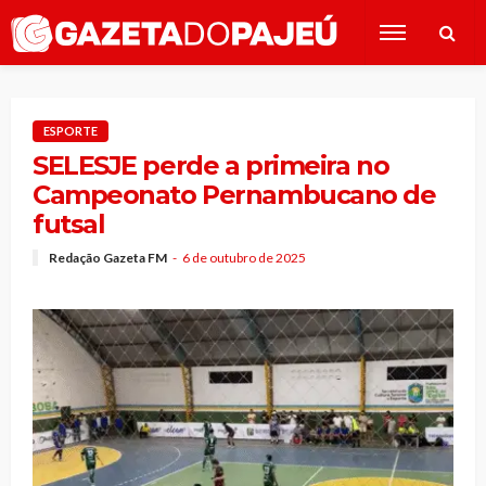
ESPORTE
SELESJE perde a primeira no
Campeonato Pernambucano de
futsal
Redação Gazeta FM
6 de outubro de 2025