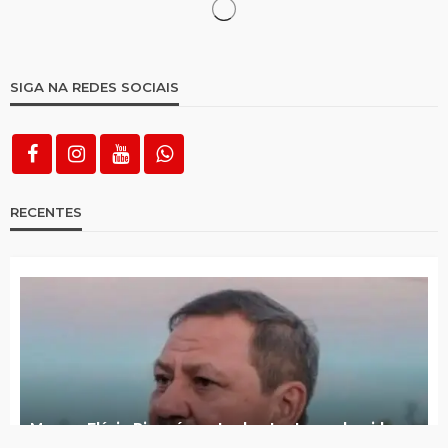
Sport vence ABC e segue invicto na Copa
do Nordeste
Projeto Tio Gil expande atividades e passa
a atuar também em São José do Egito
Itapetim inicia Copa de Veteranos 2026
Presidente da CBF veta “Brasa” em
uniforme principal