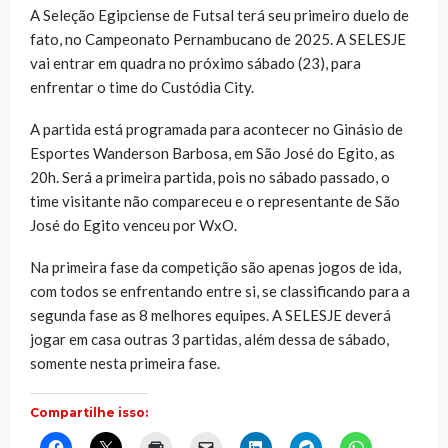
A Seleção Egipciense de Futsal terá seu primeiro duelo de
fato, no Campeonato Pernambucano de 2025. A SELESJE
vai entrar em quadra no próximo sábado (23), para
enfrentar o time do Custódia City.
A partida está programada para acontecer no Ginásio de
Esportes Wanderson Barbosa, em São José do Egito, as
20h. Será a primeira partida, pois no sábado passado, o
time visitante não compareceu e o representante de São
José do Egito venceu por WxO.
Na primeira fase da competição são apenas jogos de ida,
com todos se enfrentando entre si, se classificando para a
segunda fase as 8 melhores equipes. A SELESJE deverá
jogar em casa outras 3 partidas, além dessa de sábado,
somente nesta primeira fase.
Compartilhe isso:
Clique
Clique
Clique
Clique
Clique
Clique
Clique