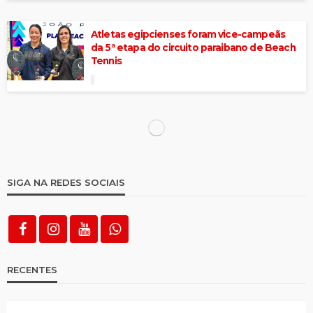
Atletas egipcienses foram vice-campeãs
da 5ª etapa do circuito paraibano de Beach
Tennis
Prefeitura de Itapetim vai fazer
Campeonato de Xadrez
Clássicos dos Clássicos vai definir campeão
Pernambucano de 2026
Final do Campeonato Brejinhense de
futebol acontece neste sábado (21)