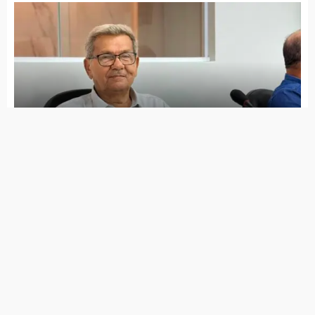
Campeonato de Sinuca movimentou
Itapetim
Corinthians vence o Flamengo, conquista
Supercopa do Brasil e embolsa mais de R$
11 milhões
Campeonato Pernambucano da primeira
divisão só tem 8 equipes, nenhuma do
Sertão