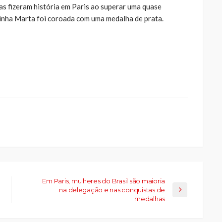
as fizeram história em Paris ao superar uma quase
rainha Marta foi coroada com uma medalha de prata.
ue
a
ar
artilhar
abre
eads(abre
a
la)
Em Paris, mulheres do Brasil são maioria
na delegação e nas conquistas de
medalhas