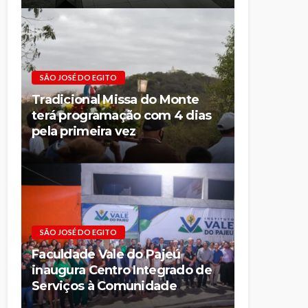
SÃO JOSÉ DO EGITO
Tradicional Missa do Monte
terá programação com 4 dias
pela primeira vez
SÃO JOSÉ DO EGITO
Faculdade Vale do Pajeú
inaugura Centro Integrado de
Serviços à Comunidade