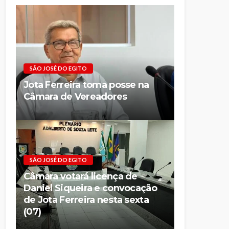
SÃO JOSÉ DO EGITO
Jota Ferreira toma posse na
Câmara de Vereadores
SÃO JOSÉ DO EGITO
Câmara votará licença de
Daniel Siqueira e convocação
de Jota Ferreira nesta sexta
(07)