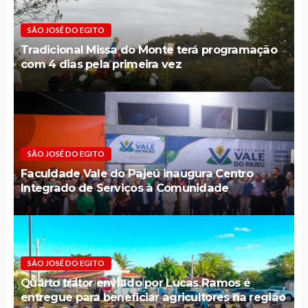
SÃO JOSÉ DO EGITO
Tradicional Missa do Monte terá programação
com 4 dias pela primeira vez
SÃO JOSÉ DO EGITO
Faculdade Vale do Pajeú inaugura Centro
Integrado de Serviços à Comunidade
SÃO JOSÉ DO EGITO
Quarto trator enviado por Lucas Ramos é
entregue para beneficiar agricultores na região