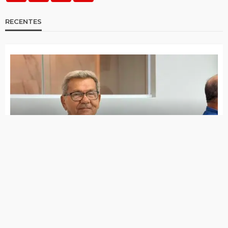
Distrito de Riacho do Meio tem mais
eleitores que população de muitas cidades
da Paraíba
Saiba com quais documentos você poderá
votar neste domingo (06)
Forças de segurança preparam maior
operação do ano para as eleições e TRE
promete apuração em tempo recorde
Propaganda eleitoral, debates e comícios