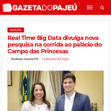
ELEIÇÃO
Real Time Big Data divulga nova
pesquisa na corrida ao palácio do
Campo das Princesas
Redação Gazeta FM
11 de junho de 2026