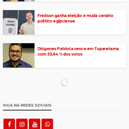
Fredson ganha eleição e muda cenário
político egipciense
Diógenes Patriota vence em Tuparetama
com 53,64 % dos votos
Gazeta FM faz 10ª cobertura especial de
eleição
São José do Egito tem 14 locais de votação;
saiba quais são