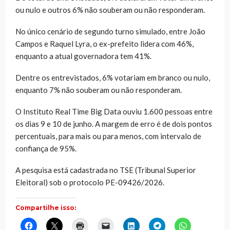
ou nulo e outros 6% não souberam ou não responderam.
No único cenário de segundo turno simulado, entre João
Campos e Raquel Lyra, o ex-prefeito lidera com 46%,
enquanto a atual governadora tem 41%.
Dentre os entrevistados, 6% votariam em branco ou nulo,
enquanto 7% não souberam ou não responderam.
O Instituto Real Time Big Data ouviu 1.600 pessoas entre
os dias 9 e 10 de junho. A margem de erro é de dois pontos
percentuais, para mais ou para menos, com intervalo de
confiança de 95%.
A pesquisa está cadastrada no TSE (Tribunal Superior
Eleitoral) sob o protocolo PE-09426/2026.
Compartilhe isso:
Clique
Clique
Clique
Clique
Clique
Clique
Clique