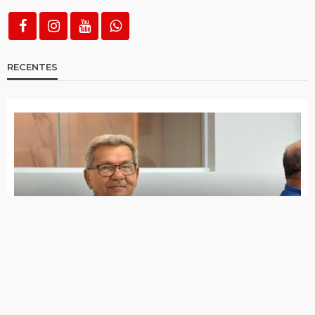
Acidente na BR-230 deixa seis mortos e
outros feridos, em Soledade
Ninguém foi condenado por tragédia que
matou 19 pessoas, destruiu comunidades e
contaminou Rio Doce
Mulher morre eletrocutada ao limpar placas
solares em imóvel de Panelas
Acidente com duas motos deixa vítima
fatal e dois feridos