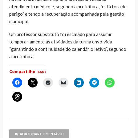
atendimento médico e, segundo a prefeitura, “está fora de
perigo” e tendo a recuperação acompanhada pela gestão
municipal.
Um professor substituto foi escalado para assumir
temporariamente as atividades da turma envolvida,
“garantindo a continuidade do calendário letivo”, segundo
a prefeitura.
Compartilhe isso:
Clique
Clique
Clique
Clique
Clique
Clique
Clique
para
para
para
para
para
para
para
compartilhar
compartilhar
imprimir(abre
enviar
compartilhar
compartilhar
compartilhar
no
no
em
um
no
no
no
Clique
Facebook(abre
X(abre
nova
link
LinkedIn(abre
Telegram(abre
WhatsApp(ab
para
em
em
janela)
por
em
em
em
compartilhar
nova
nova
e-
nova
nova
nova
no
janela)
janela)
mail
janela)
janela)
janela)
Threads(abre
para
em
um
nova
amigo(abre
janela)
em
nova
janela)
ADICIONAR COMENTÁRIO