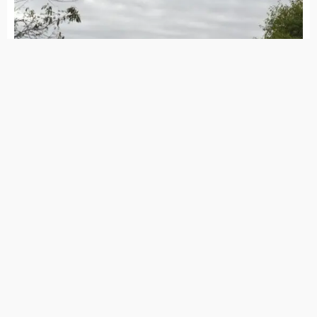
Animais são encontrados mortos com sinais
de envenenamento em Teixeira-PB
Brejinho ficou uma noite inteira sem
energia elétrica
Corregedoria da SDS investiga inclusão de
fotos de deputadas em álbum da Polícia
Civil