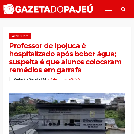
ABSURDO
Professor de Ipojuca é
hospitalizado após beber água;
suspeita é que alunos colocaram
remédios em garrafa
Redação Gazeta FM
4 de julho de 2026