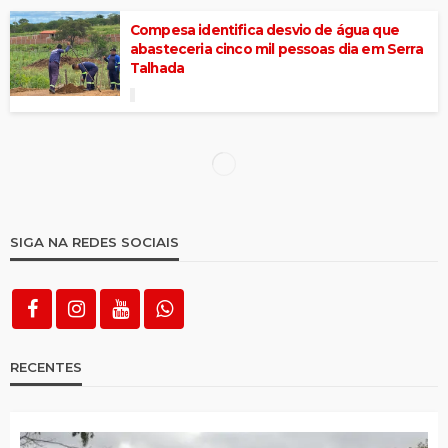
Compesa identifica desvio de água que
abasteceria cinco mil pessoas dia em Serra
Talhada
Amado Batista e BYD são incluídos na lista
suja do trabalho escravo
Menina de 8 anos guarda semên para
provar abusos cometidos pelo próprio tio
Polícia Militar aposenta tenente-coronel
acusado de matar esposa em SP