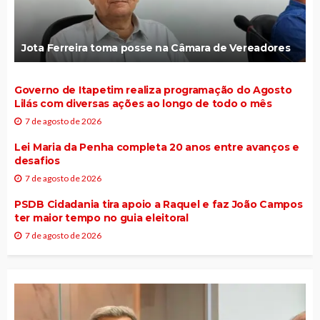
Jota Ferreira toma posse na Câmara de Vereadores
Governo de Itapetim realiza programação do Agosto
Lilás com diversas ações ao longo de todo o mês
7 de agosto de 2026
Lei Maria da Penha completa 20 anos entre avanços e
desafios
7 de agosto de 2026
PSDB Cidadania tira apoio a Raquel e faz João Campos
ter maior tempo no guia eleitoral
7 de agosto de 2026