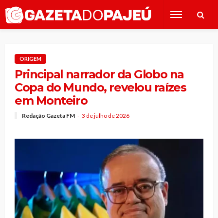
ORIGEM
Principal narrador da Globo na
Copa do Mundo, revelou raízes
em Monteiro
Redação Gazeta FM
3 de julho de 2026