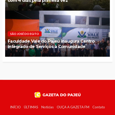
com 4 dias pela primeira vez
SÃO JOSÉ DO EGITO
Faculdade Vale do Pajeú inaugura Centro
Integrado de Serviços à Comunidade
INÍCIO
ÚLTIMAS
Notícias
OUÇA A GAZETA FM
Contato