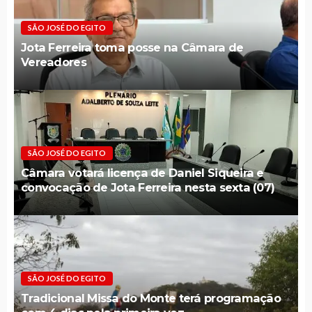
SÃO JOSÉ DO EGITO
Jota Ferreira toma posse na Câmara de
Vereadores
SÃO JOSÉ DO EGITO
Câmara votará licença de Daniel Siqueira e
convocação de Jota Ferreira nesta sexta (07)
SÃO JOSÉ DO EGITO
Tradicional Missa do Monte terá programação