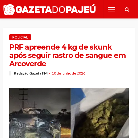
POLICIAL
PRF apreende 4 kg de skunk
após seguir rastro de sangue em
Arcoverde
Redação Gazeta FM
10 de junho de 2026