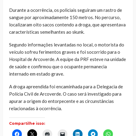
Durante a ocorrência, os policiais seguiram um rastro de
sangue por aproximadamente 150 metros. No percurso,
localizaram oito sacos contendo a droga, que apresentava
características semelhantes ao skunk.
Segundo informações levantadas no local, o motorista do
veículo sofreu ferimentos graves e foi socorrido para o
Hospital de Arcoverde. A equipe da PRF esteve na unidade
de saúde e confirmou que o ocupante permanecia
internado em estado grave.
A droga apreendida foi encaminhada para a Delegacia de
Polícia Civil de Arcoverde. O caso será investigado para
apurar a origem do entorpecente e as circunstâncias
relacionadas à ocorrência.
Compartilhe isso:
Clique
Clique
Clique
Clique
Clique
Clique
Clique