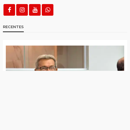
Polícia apreende cerca de 500 gramas de
cocaína em Teixeira
PRF apreende carga de conhaque avaliada
em R$ 500 mil em Serra Talhada
Operação do MPRN apura esquema
suspeito de movimentar bilhões de Reais
em bets ilegais em PE, CE e SP
Mulher é detida por descumprir medida
protetiva em Imaculada