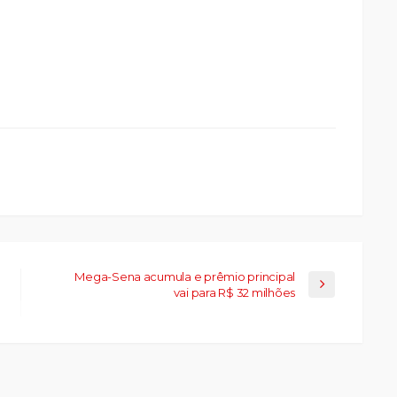
ue
a
ar
artilhar
abre
eads(abre
a
la)
Mega-Sena acumula e prêmio principal
vai para R$ 32 milhões