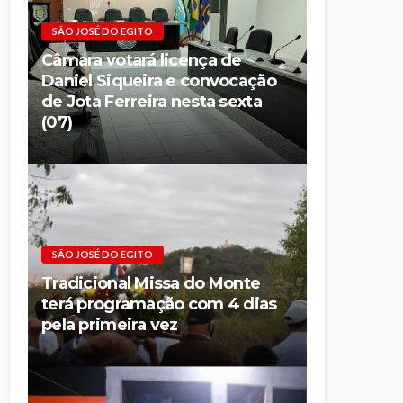
SÃO JOSÉ DO EGITO
Câmara votará licença de
Daniel Siqueira e convocação
de Jota Ferreira nesta sexta
(07)
SÃO JOSÉ DO EGITO
Tradicional Missa do Monte
terá programação com 4 dias
pela primeira vez