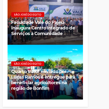
SÃO JOSÉ DO EGITO
Faculdade Vale do Pajeú
inaugura Centro Integrado de
Serviços à Comunidade
SÃO JOSÉ DO EGITO
Quarto trator enviado por
Lucas Ramos é entregue para
beneficiar agricultores na
região de Bonfim