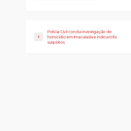
em
nova
janela)
Polícia Civil conclui investigação de
homicídio em Imaculada e indicia três
suspeitos