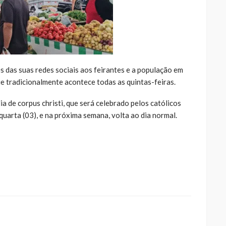
 das suas redes sociais aos feirantes e a população em
ue tradicionalmente acontece todas as quintas-feiras.
a de corpus christi, que será celebrado pelos católicos
 quarta (03), e na próxima semana, volta ao dia normal.
ue
a
ar
artilhar
abre
eads(abre
a
la)