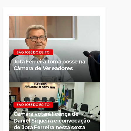
SÃO JOSÉ DO EGITO
Jota Ferreira toma posse na
Câmara de Vereadores
SÃO JOSÉ DO EGITO
Câmara votará licença de
Daniel Siqueira e convocação
de Jota Ferreira nesta sexta