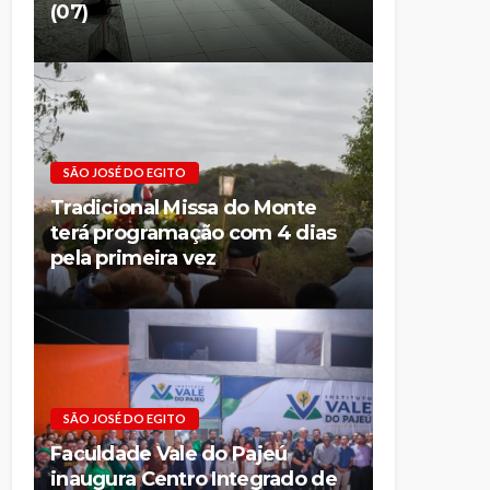
(07)
SÃO JOSÉ DO EGITO
Tradicional Missa do Monte
terá programação com 4 dias
pela primeira vez
SÃO JOSÉ DO EGITO
Faculdade Vale do Pajeú
inaugura Centro Integrado de