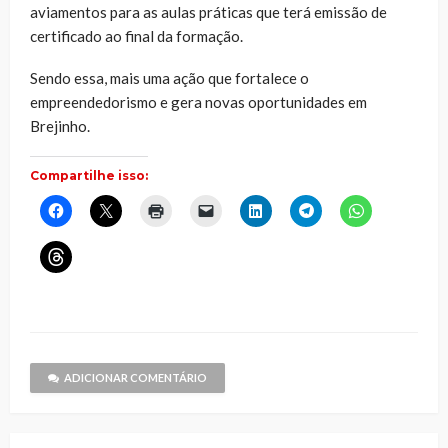
aviamentos para as aulas práticas que terá emissão de
certificado ao final da formação.
Sendo essa, mais uma ação que fortalece o
empreendedorismo e gera novas oportunidades em
Brejinho.
Compartilhe isso:
Clique
Clique
Clique
Clique
Clique
Clique
Clique
para
para
para
para
para
para
para
compartilhar
compartilhar
imprimir(abre
enviar
compartilhar
compartilhar
compartilhar
no
no
em
um
no
no
no
Clique
Facebook(abre
X(abre
nova
link
LinkedIn(abre
Telegram(abre
WhatsApp(ab
para
em
em
janela)
por
em
em
em
compartilhar
nova
nova
e-
nova
nova
nova
no
janela)
janela)
mail
janela)
janela)
janela)
Threads(abre
para
em
um
nova
amigo(abre
janela)
em
nova
janela)
ADICIONAR COMENTÁRIO