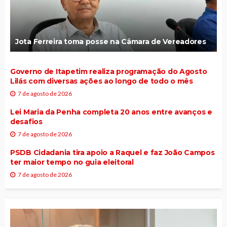
Jota Ferreira toma posse na Câmara de Vereadores
Governo de Itapetim realiza programação do Agosto
Lilás com diversas ações ao longo de todo o mês
7 de agosto de 2026
Lei Maria da Penha completa 20 anos entre avanços e
desafios
7 de agosto de 2026
PSDB Cidadania tira apoio a Raquel e faz João Campos
ter maior tempo no guia eleitoral
7 de agosto de 2026