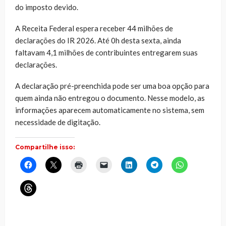
do imposto devido.
A Receita Federal espera receber 44 milhões de
declarações do IR 2026. Até 0h desta sexta, ainda
faltavam 4,1 milhões de contribuintes entregarem suas
declarações.
A declaração pré-preenchida pode ser uma boa opção para
quem ainda não entregou o documento. Nesse modelo, as
informações aparecem automaticamente no sistema, sem
necessidade de digitação.
Compartilhe isso:
Clique
Clique
Clique
Clique
Clique
Clique
Clique
para
para
para
para
para
para
para
compartilhar
compartilhar
imprimir(abre
enviar
compartilhar
compartilhar
compartilhar
no
no
em
um
no
no
no
Clique
Facebook(abre
X(abre
nova
link
LinkedIn(abre
Telegram(abre
WhatsApp(ab
para
em
em
janela)
por
em
em
em
compartilhar
nova
nova
e-
nova
nova
nova
no
janela)
janela)
mail
janela)
janela)
janela)
Threads(abre
para
em
um
nova