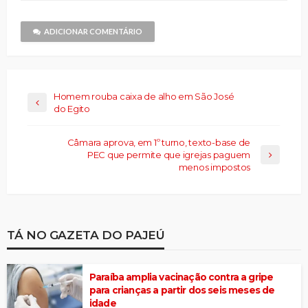
amigo(abre
janela)
em
nova
janela)
ADICIONAR COMENTÁRIO
Homem rouba caixa de alho em São José
do Egito
Câmara aprova, em 1º turno, texto-base de
PEC que permite que igrejas paguem
menos impostos
TÁ NO GAZETA DO PAJEÚ
Paraíba amplia vacinação contra a gripe
para crianças a partir dos seis meses de
idade