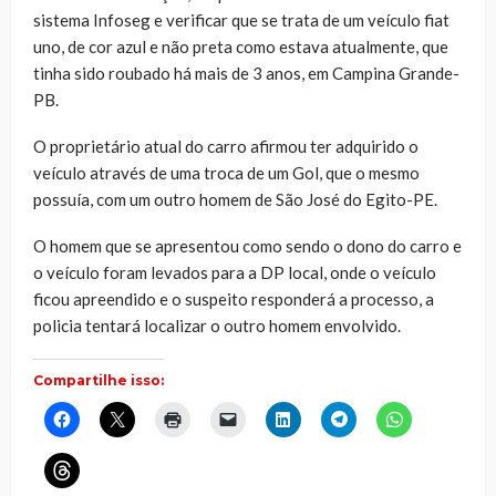
sistema Infoseg e verificar que se trata de um veículo fiat
uno, de cor azul e não preta como estava atualmente, que
tinha sido roubado há mais de 3 anos, em Campina Grande-
PB.
O proprietário atual do carro afirmou ter adquirido o
veículo através de uma troca de um Gol, que o mesmo
possuía, com um outro homem de São José do Egito-PE.
O homem que se apresentou como sendo o dono do carro e
o veículo foram levados para a DP local, onde o veículo
ficou apreendido e o suspeito responderá a processo, a
policia tentará localizar o outro homem envolvido.
Compartilhe isso:
Clique
Clique
Clique
Clique
Clique
Clique
Clique
para
para
para
para
para
para
para
compartilhar
compartilhar
imprimir(abre
enviar
compartilhar
compartilhar
compartilhar
no
no
em
um
no
no
no
Clique
Facebook(abre
X(abre
nova
link
LinkedIn(abre
Telegram(abre
WhatsApp(ab
para
em
em
janela)
por
em
em
em