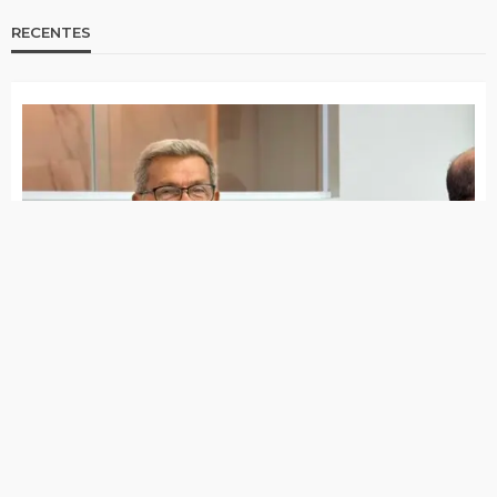
RECENTES
Jota Ferreira toma posse na Câmara de Vereadores
Governo de Itapetim realiza programação do Agosto
Lilás com diversas ações ao longo de todo o mês
7 de agosto de 2026
Lei Maria da Penha completa 20 anos entre avanços e
desafios
7 de agosto de 2026