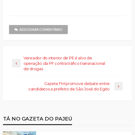
compartilhar
nova
nova
e-
nova
nova
nova
no
janela)
janela)
mail
janela)
janela)
janela)
Threads(abre
para
em
um
nova
amigo(abre
janela)
em
nova
janela)
ADICIONAR COMENTÁRIO
Vereador do interior de PE é alvo de
operação da PF contra tráfico transnacional
de drogas
Gazeta FM promove debate entre
candidatos a prefeito de São José do Egito
TÁ NO GAZETA DO PAJEÚ