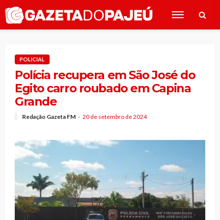
POLICIAL
Polícia recupera em São José do
Egito carro roubado em Capina
Grande
Redação Gazeta FM
20 de setembro de 2024